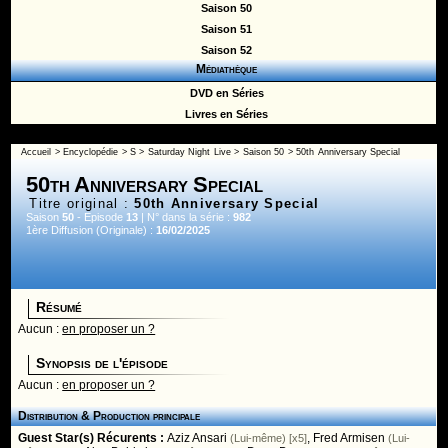
Saison 50
Saison 51
Saison 52
Médiathèque
DVD en Séries
Livres en Séries
Accueil
>
Encyclopédie
>
S
>
Saturday Night Live
>
Saison 50
> 50th Anniversary Special
50th Anniversary Special
Titre original :
50th Anniversary Special
Saison
50
- Episode
13
| N° dans la série :
982
1ère Diffusion (Originale) :
16/02/2025
Résumé
Aucun :
en proposer un ?
Synopsis de l'épisode
Aucun :
en proposer un ?
Distribution & Production principale
Guest Star(s) Récurents :
Aziz Ansari
,
Fred Armisen
(Lui-même) [x5]
(Lui-