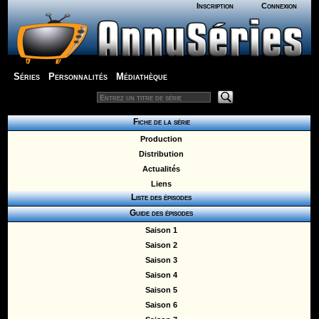
Inscription
Connexion
Séries
Personnalités
Médiathèque
Fiche de la série
Production
Distribution
Actualités
Liens
Liste des épisodes
Guide des épisodes
Saison 1
Saison 2
Saison 3
Saison 4
Saison 5
Saison 6