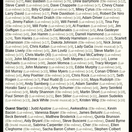
,
Alec Baldwin
,
Drew Barrymore
,
même) [x27]
(Lui-même) [x76]
(Elle-même) [x12]
Steve Carell
,
Dave Chappelle
,
Chevy Chase
(Lui-même) [x6]
(Lui-même) [x7]
,
Billy Crystal
,
Miley Cyrus
,
(Lui-même) [x21]
(Lui-même) [x7]
(Elle-même) [x11]
Larry David
,
Pete Davidson
,
Robert De Niro
(Lui-même) [x17]
(Lui-même) [x6]
,
Rachel Dratch
,
Adam Driver
(Lui-même) [x16]
(Elle-même) [x16]
(Lui-même)
,
Jimmy Fallon
,
Will Ferrell
,
Tina Fey
[x6]
(Lui-même) [x20]
(Lui-même) [x13]
,
Will Forte
,
Al Franken
,
Jim
(Elle-même) [x34]
(Lui-même) [x9]
(Lui-même) [x6]
Gaffigan
,
Zach Galifianakis
,
Ana Gasteyer
(Lui-même) [x5]
(Lui-même) [x5]
,
Jon Hamm
,
Darrell Hammond
(Elle-même) [x6]
(Lui-même) [x19]
(Lui-même)
,
Tom Hanks
,
Woody Harrelson
,
Scarlett
[x24]
(Lui-même) [x23]
(Lui-même) [x10]
Johansson
,
Dakota Johnson
,
Nick Jonas
(Elle-même) [x17]
(Elle-même) [x5]
,
Chris Kattan
,
Lady GaGa
,
(Lui-même) [x6]
(Lui-même) [x9]
(Invité musical) [x7]
Blake Lively
,
Jon Lovitz
,
Steve Martin
(Elle-même) [x5]
(Lui-même) [x11]
(Lui-
,
Chris Martin (XI)
,
Paul McCartney
même) [x37]
(Lui-même) [x10]
(Lui-même)
,
John McEnroe
,
Seth Meyers
,
Lorne
[x10]
(Lui-même) [x5]
(Lui-même) [x6]
Michaels
,
Jason Momoa
,
Tracy Morgan
(Lui-même) [x98]
(Lui-même) [x6]
(Lui-
,
John Mulaney
,
Eddie Murphy
,
même) [x15]
(Lui-même) [x15]
(Lui-même) [x6]
Bill Murray
,
Mike Myers
,
Conan O'Brien
(Lui-même) [x10]
(Lui-même) [x14]
(Lui-
,
Amy Poehler
,
Chris Rock
,
Seth
même) [x6]
(Elle-même) [x16]
(Lui-même) [x17]
Rogen
,
Paul Rudd (I)
,
Maya Rudolph
(Lui-même) [x7]
(Lui-même) [x16]
(Elle-
,
Andy Samberg
,
Adam Sandler
,
même) [x34]
(Lui-même) [x14]
(Lui-même) [x9]
Horatio Sanz
,
Amy Schumer
,
Jerry Seinfeld
(Lui-même) [x5]
(Elle-même) [x6]
,
Molly Shannon
,
Martin Short
,
(Lui-même) [x9]
(Elle-même) [x8]
(Lui-même) [x18]
Paul Simon (I)
,
Ben Stiller
,
Jason Sudeikis
(Lui-même) [x21]
(Lui-même) [x11]
,
Jack White
,
Kristen Wiig
(Lui-même) [x13]
(Invité musical) [x7]
(Elle-même) [x16]
Guest Star(s) :
Judd Apatow
,
Awkwafina
,
Kevin
(Lui-même)
(Elle-même)
Bacon
,
Vanessa Bayer
,
James Belushi
,
(Lui-même)
(Elle-même)
(Lui-même)
Beck Bennett
,
Matthew Broderick
,
Quinta Brunson
(Lui-même)
(Lui-même)
,
Aidy Bryant
,
Steve Buscemi
,
David Byrne
(Elle-même)
(Elle-même)
(Lui-même)
(I)
,
Sabrina Carpenter
,
Cher
,
Ellen
(Invité musical)
(Elle-même)
(Elle-même)
Cleghorne
,
Sacha Baron Cohen
,
Stephen Colbert
(Elle-même)
(Lui-même)