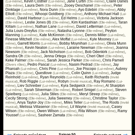
,
Kevin Costner
,
Jane Curtin
,
Claire Danes
(Lui-même)
(Lui-même)
(Elle-même)
,
Laura Dern
,
Zooey Deschanel
,
Peter
(Elle-même)
(Elle-même)
(Elle-même)
Dinklage
,
Nora Dunn
,
Ayo Edebiri
,
Abby
(Lui-même)
(Elle-même)
(Elle-même)
Elliott
,
Whoopi Goldberg
,
Anthony Michael Hall
(Elle-même)
(Elle-même)
(Lui-
,
David Harbour
,
Ed Helms
,
Victoria Jackson
même)
(Lui-même)
(Lui-même)
,
Leslie Jones (II)
,
Kim Kardashian
,
Taran
(Elle-même)
(Elle-même)
(Elle-même)
Killam
,
Nathan Lane
,
David Letterman
,
(Lui-même)
(Lui-même)
(Lui-même)
Julia Louis-Dreyfus
,
Natasha Lyonne
,
Peyton
(Elle-même)
(Elle-même)
Manning
,
Kate McKinnon
,
Dennis Miller
,
(Lui-même)
(Elle-même)
(Lui-même)
Finesse Mitchell
,
Alex Moffat
,
Kyle Mooney
(Elle-même)
(Lui-même)
(Lui-
,
Garrett Morris
,
Bobby Moynihan
,
Olivia Munn
même)
(Lui-même)
(Lui-même)
,
Kevin Nealon
,
Laraine Newman
,
Joanna
(Elle-même)
(Lui-même)
(Elle-même)
Newsom
,
Jack Nicholson
,
Bob Odenkirk
,
(Elle-même)
(Lui-même)
(Lui-même)
Sandra Oh
,
Jenna Ortega
,
Cheri Oteri
,
(Elle-même)
(Elle-même)
(Elle-même)
Keke Palmer
,
Sarah Jessica Parker
,
Chris Parnell
(Elle-même)
(Elle-même)
,
Pedro Pascal
,
Nasim Pedrad
,
Jay
(Divers rôles)
(Lui-même)
(Elle-même)
Pharoah
,
Chris Pine
,
Joe Piscopo
,
Aubrey
(Lui-même)
(Lui-même)
(Lui-même)
Plaza
,
Questlove
,
Colin Quinn
,
Judge
(Elle-même)
(Lui-même)
(Lui-même)
Reinhold
,
Ryan Reynolds
,
Keith Richards
(Lui-même)
(Lui-même)
(Invité
,
Rob Riggle
,
Robyn
,
Ray Romano
musical)
(Lui-même)
(Invité musical)
(Lui-
,
Liev Schreiber
,
Kyra Sedgwick
,
Al Sharpton
même)
(Lui-même)
(Elle-même)
,
Sarah Silverman
,
Robert Smigel
,
Steven
(Lui-même)
(Elle-même)
(Lui-même)
Spielberg
,
Julia Stiles
,
Meryl Streep
,
(Lui-même)
(Elle-même)
(Elle-même)
Cecily Strong
,
Julia Sweeney
,
Christine Taylor
(Elle-même)
(Elle-même)
(Elle-
,
Anya Taylor-Joy
,
Miles Teller
,
The Roots
même)
(Elle-même)
(Lui-même)
(Invité
,
Melissa Villasenor
,
Lil Wayne
,
Casey
musical)
(Elle-même)
(Invité musical)
Wilson
,
Owen Wilson
,
Rita Wilson
,
Ramy
(Elle-même)
(Lui-même)
(Elle-même)
Youssef
,
Sasheer Zamata
(Lui-même)
(Elle-même)
Saison 50