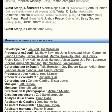
,
Rebecca Wisocky
,
Roman Zaragoza
(Alberta)
(Hetty)
(Sasappis)
Guest Star(s) Récurents :
Sinem Nejla Gulturk
,
Arthur Holden
(Amanda) [x5]
,
Tristan D. Lalla
,
(Dirk, victime du choléra effrayante) [x24]
(Mark) [x28]
Catherine Lemieux
,
Ali Mukadam
(Catherine, victime du choléra) [x18]
(Neel)
,
Punam Patel
,
Joshua Peace
,
Betsy Sodaro
[x6]
(Bela) [x17]
(Cobra) [x6]
,
Dustin Ybarra
(Nancy) [x40]
(Gabe) [x7]
Guest Star(s) :
Gideon Adlon
(Abby)
Membres additionnels de la production
Développé par :
Joe Port
,
Joe Wiseman
Producteur exécutif :
Matthew Baynton
,
John Blickstead
,
Alison Carpenter
,
Simon Farnaby
,
Debra Hayward
,
Martha Howe-Douglas
,
Jim Howick
,
Richie Keen
,
Trey Kollmer
,
Josh Malmuth
,
Alison Owen
,
Joe Port
,
Laurence
Rickard
,
Angie Stephenson
,
Ben Willbond
,
Joe Wiseman
Co-producteur exécutif :
Talia Bernstein
,
Guy Endore-Kaiser
,
Akilah Green
,
Skander Halim
,
Sophia Lear
,
Emily Schmidt
Producteur :
Jim Kontos
,
Irene Litinsky
Producteur consultant :
Rupinder Gill
Co-producteur :
Cortney Carrillo
,
Elissa Lewis
Musique :
Jeff Cardoni
Montage :
Kenneth LaMere
Directeur de la photographie :
Michel St-Martin
Création des décors :
Zoë Sakellaropoulo
Analyse du scénario :
Brian Bahe
Assistant de Casting :
Jonathan Avila
Assistant Comptable :
Charlene Hodge
Assistant montage :
Patrick Murray