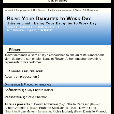
DVD en Séries
Accueil
>
Encyclopédie
>
G
>
Ghosts : Fantômes à la maison
>
Saison 5
> Bring Your
Daughter to Work Day
Bring Your Daughter to Work Day
Titre original :
Bring Your Daughter to Work Day
Saison
5
- Episode
4
| N° dans la série :
76
1ère Diffusion (Originale) :
06/11/2025
Résumé
Trevor demande à Sam et Jay d'embaucher sa fille au restaurant car elle
vient de perdre son emploi. Isaac et Flower s'affrontent pour devenir le
représentant des fantômes.
Synopsis de l'épisode
Aucun :
en proposer un ?
Distribution & Production principale
Scénariste(s) :
Guy Endore-Kaiser
Réalisateur(s) :
Pete Chatmon
Acteurs présents :
Utkarsh Ambudkar
,
Sheila Carrasco
,
(Jay)
(Flower)
Asher Grodman
,
Brandon Scott Jones
,
Devan Long
(Trevor)
(Isaac)
,
Rose McIver
,
Richie Moriarty
,
Danielle Pinnock
(Thorfinn)
(Samantha)
(Pete)