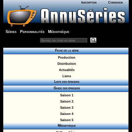
Inscription
Connexion
Séries
Personnalités
Médiathèque
Fiche de la série
Production
Distribution
Actualités
Liens
Liste des épisodes
Guide des épisodes
Saison 1
Saison 2
Saison 3
Saison 4
Saison 5
Médiathèque