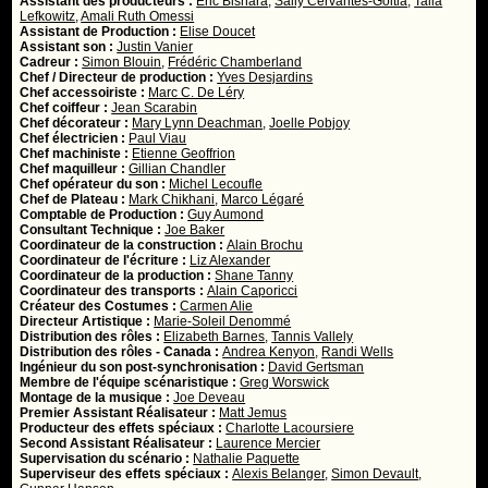
Assistant des producteurs :
Eric Bishara
,
Sally Cervantes-Goitia
,
Talia
Lefkowitz
,
Amali Ruth Omessi
Assistant de Production :
Elise Doucet
Assistant son :
Justin Vanier
Cadreur :
Simon Blouin
,
Frédéric Chamberland
Chef / Directeur de production :
Yves Desjardins
Chef accessoiriste :
Marc C. De Léry
Chef coiffeur :
Jean Scarabin
Chef décorateur :
Mary Lynn Deachman
,
Joelle Pobjoy
Chef électricien :
Paul Viau
Chef machiniste :
Etienne Geoffrion
Chef maquilleur :
Gillian Chandler
Chef opérateur du son :
Michel Lecoufle
Chef de Plateau :
Mark Chikhani
,
Marco Légaré
Comptable de Production :
Guy Aumond
Consultant Technique :
Joe Baker
Coordinateur de la construction :
Alain Brochu
Coordinateur de l'écriture :
Liz Alexander
Coordinateur de la production :
Shane Tanny
Coordinateur des transports :
Alain Caporicci
Créateur des Costumes :
Carmen Alie
Directeur Artistique :
Marie-Soleil Denommé
Distribution des rôles :
Elizabeth Barnes
,
Tannis Vallely
Distribution des rôles - Canada :
Andrea Kenyon
,
Randi Wells
Ingénieur du son post-synchronisation :
David Gertsman
Membre de l'équipe scénaristique :
Greg Worswick
Montage de la musique :
Joe Deveau
Premier Assistant Réalisateur :
Matt Jemus
Producteur des effets spéciaux :
Charlotte Lacoursiere
Second Assistant Réalisateur :
Laurence Mercier
Supervisation du scénario :
Nathalie Paquette
Superviseur des effets spéciaux :
Alexis Belanger
,
Simon Devault
,