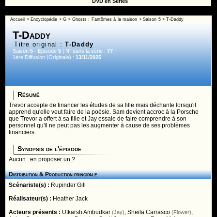
DVD en Séries
Accueil
>
Encyclopédie
>
G
>
Ghosts : Fantômes à la maison
>
Saison 5
> T-Daddy
T-Daddy
Titre original :
T-Daddy
Saison
5
- Episode
5
| N° dans la série :
77
1ère Diffusion (Originale) :
13/11/2025
Résumé
Trevor accepte de financer les études de sa fille mais déchante lorsqu'il
apprend qu'elle veut faire de la poésie. Sam devient accroc à la Porsche
que Trevor a offert à sa fille et Jay essaie de faire comprendre à son
personnel qu'il ne peut pas les augmenter à cause de ses problèmes
financiers.
Synopsis de l'épisode
Aucun :
en proposer un ?
Distribution & Production principale
Scénariste(s) :
Rupinder Gill
Réalisateur(s) :
Heather Jack
Acteurs présents :
Utkarsh Ambudkar
,
Sheila Carrasco
,
(Jay)
(Flower)