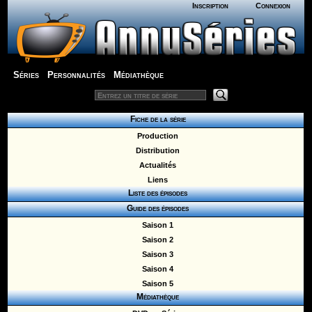
Inscription
Connexion
Séries
Personnalités
Médiathèque
Fiche de la série
Production
Distribution
Actualités
Liens
Liste des épisodes
Guide des épisodes
Saison 1
Saison 2
Saison 3
Saison 4
Saison 5
Médiathèque