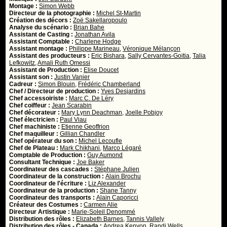
Montage :
Simon Webb
Directeur de la photographie :
Michel St-Martin
Création des décors :
Zoë Sakellaropoulo
Analyse du scénario :
Brian Bahe
Assistant de Casting :
Jonathan Avila
Assistant Comptable :
Charlene Hodge
Assistant montage :
Philippe Marineau
,
Véronique Mélançon
Assistant des producteurs :
Eric Bishara
,
Sally Cervantes-Goitia
,
Talia
Lefkowitz
,
Amali Ruth Omessi
Assistant de Production :
Elise Doucet
Assistant son :
Justin Vanier
Cadreur :
Simon Blouin
,
Frédéric Chamberland
Chef / Directeur de production :
Yves Desjardins
Chef accessoiriste :
Marc C. De Léry
Chef coiffeur :
Jean Scarabin
Chef décorateur :
Mary Lynn Deachman
,
Joelle Pobjoy
Chef électricien :
Paul Viau
Chef machiniste :
Etienne Geoffrion
Chef maquilleur :
Gillian Chandler
Chef opérateur du son :
Michel Lecoufle
Chef de Plateau :
Mark Chikhani
,
Marco Légaré
Comptable de Production :
Guy Aumond
Consultant Technique :
Joe Baker
Coordinateur des cascades :
Stéphane Julien
Coordinateur de la construction :
Alain Brochu
Coordinateur de l'écriture :
Liz Alexander
Coordinateur de la production :
Shane Tanny
Coordinateur des transports :
Alain Caporicci
Créateur des Costumes :
Carmen Alie
Directeur Artistique :
Marie-Soleil Denommé
Distribution des rôles :
Elizabeth Barnes
,
Tannis Vallely
Distribution des rôles - Canada :
Andrea Kenyon
,
Randi Wells