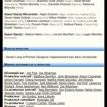
Asher Grodman
,
Brandon Scott Jones
,
Rose McIver
(Trevor)
(Isaac)
,
Richie Moriarty
,
Danielle Pinnock
,
Rebecca
(Samantha)
(Pete)
(Alberta)
Wisocky
(Hetty)
Guest Star(s) Récurents :
Nigel Downer
,
(Nigel, victime du choléra) [x21]
Sinem Nejla Gulturk
,
Arthur Holden
(Amanda) [x5]
(Dirk, victime du choléra
,
Catherine Lemieux
,
Ali
effrayante) [x24]
(Catherine, victime du choléra) [x18]
Mukadam
,
Punam Patel
,
Joshua Peace
,
(Neel) [x6]
(Bela) [x17]
(Cobra) [x6]
Dustin Ybarra
(Gabe) [x7]
Guest Star(s) :
Gideon Adlon
,
Lincoln MacNeil
,
Logan Mendes
(Abby)
(Tate)
(Donovan)
Notes de production
- Devan Long et Roman Zaragoza n'apparaissent pas dans cet épisode.
Membres additionnels de la production
Développé par :
Joe Port
,
Joe Wiseman
Producteur exécutif :
Matthew Baynton
,
John Blickstead
,
Alison Carpenter
,
Simon Farnaby
,
Debra Hayward
,
Martha Howe-Douglas
,
Jim Howick
,
Richie Keen
,
Trey Kollmer
,
Josh Malmuth
,
Alison Owen
,
Joe Port
,
Laurence
Rickard
,
Angie Stephenson
,
Ben Willbond
,
Joe Wiseman
Co-producteur exécutif :
Talia Bernstein
,
Guy Endore-Kaiser
,
Akilah Green
,
Skander Halim
,
Sophia Lear
,
Emily Schmidt
Producteur :
Jim Kontos
,
Irene Litinsky
Producteur consultant :
Rupinder Gill
Co-producteur :
Cortney Carrillo
,
Elissa Lewis
Musique :
Jeff Cardoni