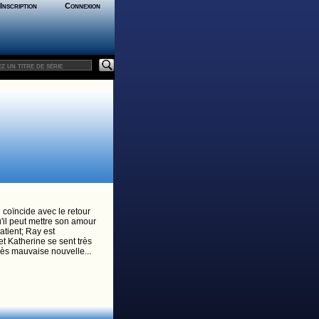
Inscription
Connexion
 coïncide avec le retour
'il peut mettre son amour
atient; Ray est
 Katherine se sent très
 très mauvaise nouvelle...