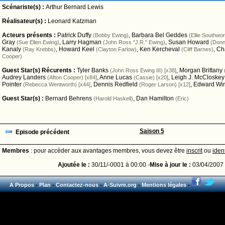
Scénariste(s) :
Arthur Bernard Lewis
Réalisateur(s) :
Leonard Katzman
Acteurs présents :
Patrick Duffy
,
Barbara Bel Geddes
(Bobby Ewing)
(Ellie Southwo
Gray
,
Larry Hagman
,
Susan Howard
(Sue Ellen Ewing)
(John Ross "J.R." Ewing)
(Donn
Kanaly
,
Howard Keel
,
Ken Kercheval
,
Cha
(Ray Krebbs)
(Clayton Farlow)
(Cliff Barnes)
Cooper)
Guest Star(s) Récurents :
Tyler Banks
,
Morgan Brittany
(John Ross Ewing III) [x38]
Audrey Landers
,
Anne Lucas
,
Leigh J. McCloskey
(Afton Cooper) [x84]
(Cassie) [x20]
Pointer
,
Dennis Redfield
,
Edward Win
(Rebecca Wentworth) [x44]
(Roger Larson) [x12]
Guest Star(s) :
Bernard Behrens
,
Dan Hamilton
(Harold Haskell)
(Eric)
Saison 5
Episode précédent
Membres
: pour accéder aux avantages membres, vous devez être
inscrit
ou
ident
Ajoutée le :
30/11/-0001 à 00:00 -
Mise à jour le :
03/04/2007 
A Propos
-
Plan
-
Contactez-nous
-
A-Suivre.org
-
Mentions légales
-