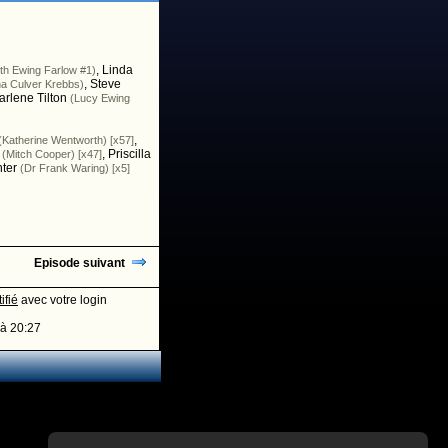
,
Linda
rth Ewing Farlow #1)
,
Steve
a Culver Krebbs)
rlene Tilton
(Lucy Ewing
,
(Katherine Wentworth) [x57]
,
Priscilla
(Mitch Cooper) [x47]
ter
(Dr Frank Waring) [x5]
Episode suivant
ifié
avec votre login
à 20:27