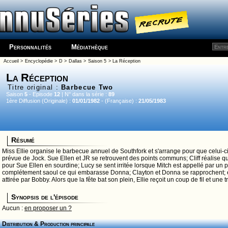
Personnalités
Médiathèque
Accueil
>
Encyclopédie
>
D
>
Dallas
>
Saison 5
> La Réception
La Réception
Titre original :
Barbecue Two
Saison
5
- Episode
12
| N° dans la série :
89
1ère Diffusion (Originale) :
01/01/1982
- (Française) :
21/05/1983
Résumé
Miss Ellie organise le barbecue annuel de Southfork et s'arrange pour que celui-ci
prévue de Jock. Sue Ellen et JR se retrouvent des points communs; Cliff réalise qu
pour Sue Ellen en sourdine; Lucy se sent irritée lorsque Mitch est appellé par un p
complétement saoul ce qui embarasse Donna; Clayton et Donna se rapprochent; et
attirée par Bobby. Alors que la fête bat son plein, Ellie reçoit un coup de fil et une
Synopsis de l'épisode
Aucun :
en proposer un ?
Distribution & Production principale