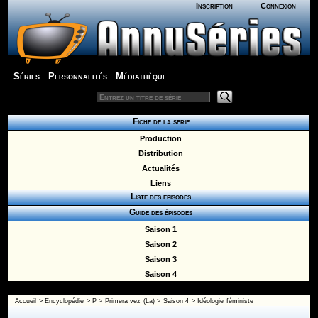
Inscription
Connexion
Séries
Personnalités
Médiathèque
Fiche de la série
Production
Distribution
Actualités
Liens
Liste des épisodes
Guide des épisodes
Saison 1
Saison 2
Saison 3
Saison 4
Accueil
>
Encyclopédie
>
P
>
Primera vez (La)
>
Saison 4
> Idéologie féministe