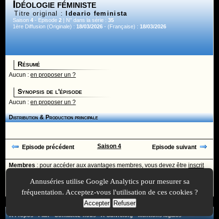
Idéologie féministe
Titre original :
Ideario feminista
Saison
4
- Episode
2
| N° dans la série :
35
1ère Diffusion (Originale) :
18/03/2026
- (Française) :
18/03/2026
Résumé
Aucun :
en proposer un ?
Synopsis de l'épisode
Aucun :
en proposer un ?
Distribution & Production principale
Saison 4
Episode précédent
Episode suivant
Membres
: pour accéder aux avantages membres, vous devez être
inscrit
ou
identifié
avec votre login
Annuséries utilise Google Analytics pour mesurer sa
Ajoutée le :
30/11/-0001 à 00:00 -
Mise à jour le :
30/11/-0001 à 00:00
fréquentation. Acceptez-vous l'utilisation de ces cookies ?
Accepter
Refuser
A Propos
-
Plan
-
Contactez-nous
-
A-Suivre.org
-
Mentions légales
-