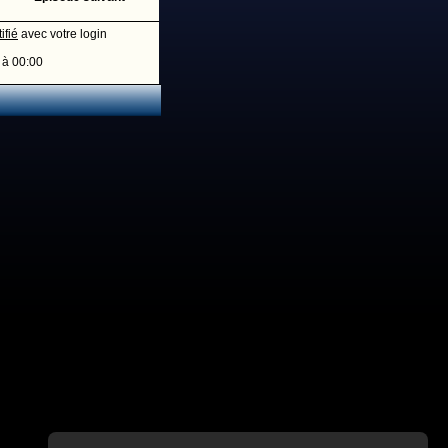
ifié
avec votre login
 à 00:00