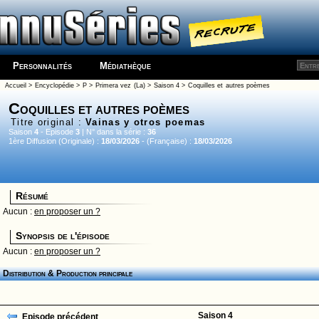
Personnalités
Médiathèque
Accueil
>
Encyclopédie
>
P
>
Primera vez (La)
>
Saison 4
> Coquilles et autres poèmes
Coquilles et autres poèmes
Titre original :
Vainas y otros poemas
Saison
4
- Episode
3
| N° dans la série :
36
1ère Diffusion (Originale) :
18/03/2026
- (Française) :
18/03/2026
Résumé
Aucun :
en proposer un ?
Synopsis de l'épisode
Aucun :
en proposer un ?
Distribution & Production principale
Saison 4
Episode précédent