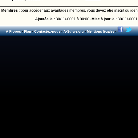
Membres
: pour accéder aux avantages membres, vous devez être
inscrit
ou
ident
Ajoutée le :
30/11/-0001 à 00:00 -
Mise à jour le :
30/11/-0001
A Propos
-
Plan
-
Contactez-nous
-
A-Suivre.org
-
Mentions légales
-