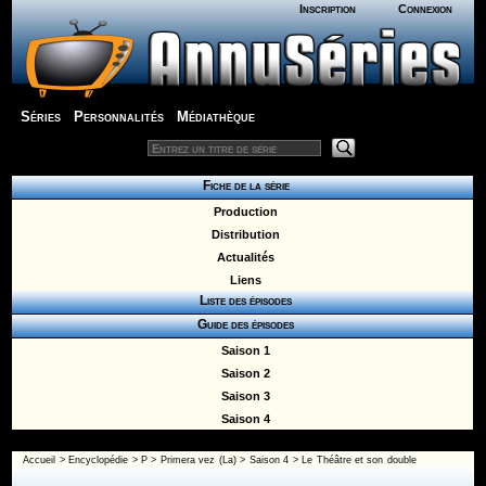
Inscription
Connexion
Séries
Personnalités
Médiathèque
Fiche de la série
Production
Distribution
Actualités
Liens
Liste des épisodes
Guide des épisodes
Saison 1
Saison 2
Saison 3
Saison 4
Accueil
>
Encyclopédie
>
P
>
Primera vez (La)
>
Saison 4
> Le Théâtre et son double