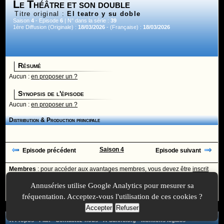
Le Théâtre et son double
Titre original :
El teatro y su doble
Saison
4
- Episode
6
| N° dans la série :
39
1ère Diffusion (Originale) :
18/03/2026
- (Française) :
18/03/2026
Résumé
Aucun :
en proposer un ?
Synopsis de l'épisode
Aucun :
en proposer un ?
Distribution & Production principale
Saison 4
Episode précédent
Episode suivant
Membres
: pour accéder aux avantages membres, vous devez être
inscrit
ou
identifié
avec votre login
Annuséries utilise Google Analytics pour mesurer sa
Ajoutée le :
30/11/-0001 à 00:00 -
Mise à jour le :
30/11/-0001 à 00:00
fréquentation. Acceptez-vous l'utilisation de ces cookies ?
Accepter
Refuser
A Propos
-
Plan
-
Contactez-nous
-
A-Suivre.org
-
Mentions légales
-