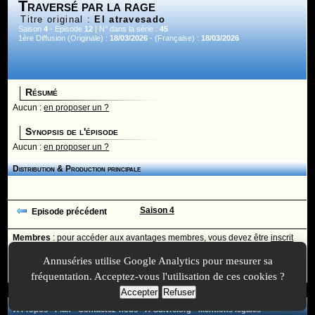
Traversé par la rage
Titre original :
El atravesado
Saison
4
- Episode
12
| N° dans la série :
45
1ère Diffusion (Originale) :
18/03/2026
- (Française) :
18/03/2026
Résumé
Aucun :
en proposer un ?
Synopsis de l'épisode
Aucun :
en proposer un ?
Distribution & Production principale
Saison 4
Episode précédent
Membres
: pour accéder aux avantages membres, vous devez être
inscrit
ou
identifié
avec votre login
Annuséries utilise Google Analytics pour mesurer sa
Ajoutée le :
30/11/-0001 à 00:00 -
Mise à jour le :
22/07/2026 à 22:14
fréquentation. Acceptez-vous l'utilisation de ces cookies ?
Accepter
Refuser
A Propos
-
Plan
-
Contactez-nous
-
A-Suivre.org
-
Mentions légales
-