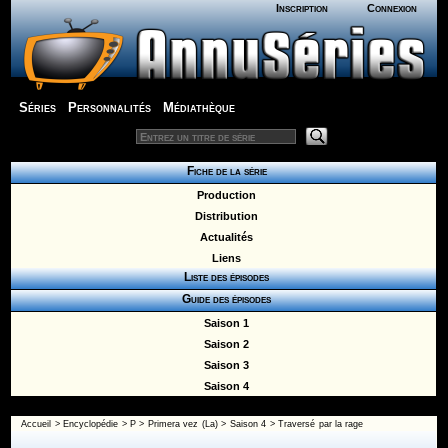
Inscription
Connexion
Séries
Personnalités
Médiathèque
Fiche de la série
Production
Distribution
Actualités
Liens
Liste des épisodes
Guide des épisodes
Saison 1
Saison 2
Saison 3
Saison 4
Accueil
>
Encyclopédie
>
P
>
Primera vez (La)
>
Saison 4
> Traversé par la rage