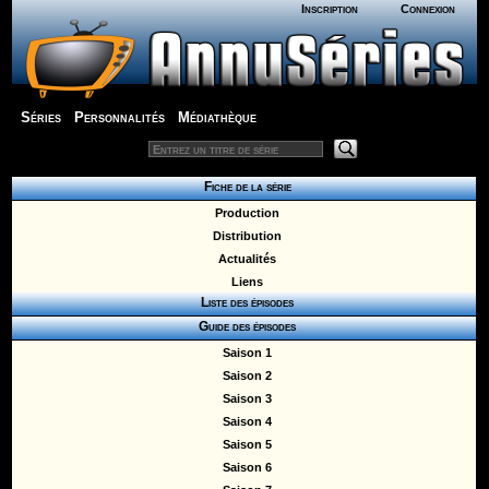
Inscription
Connexion
Séries
Personnalités
Médiathèque
Fiche de la série
Production
Distribution
Actualités
Liens
Liste des épisodes
Guide des épisodes
Saison 1
Saison 2
Saison 3
Saison 4
Saison 5
Saison 6