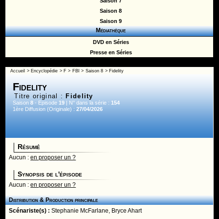
Saison 7
Saison 8
Saison 9
Médiathèque
DVD en Séries
Presse en Séries
Accueil
>
Encyclopédie
>
F
>
FBI
>
Saison 8
> Fidelity
Fidelity
Titre original :
Fidelity
Saison
8
- Episode
19
| N° dans la série :
154
1ère Diffusion (Originale) :
27/04/2026
Résumé
Aucun :
en proposer un ?
Synopsis de l'épisode
Aucun :
en proposer un ?
Distribution & Production principale
Scénariste(s) :
Stephanie McFarlane
,
Bryce Ahart