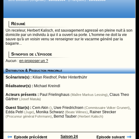
Résumé
Un receleur, Herbert Kalisch, est sauvagement agressé en pleine nuit à son
domicile par un individu à qui il a ouvert sa porte. L'homme ne doit la vie
sauve qu'à un voisin venu se renseigner sur le vacarme généré par la
bagarre...
Synopsis de l'épisode
Aucun :
en proposer un ?
Distribution & Production principale
Scénariste(s) :
Kilian Riedhof
,
Peter Hinterthühr
Réalisateur(s) :
Michael Kreindl
Acteurs présents :
Paul Frielinghaus
,
Claus Theo
(Maître Markus Lessing)
Gärtner
(Josef Matula)
Guest Star(s) :
Cem Akin
,
Uwe Friedrichsen
,
()
(Commissaire Volker Grunert)
Edda Petri
,
Monika Schwarz
,
Rainer Strecker
(Juge)
(Beate Wilmes)
,
Bernd Tauber
(Procureur général Fohrmann)
(Herbert Kalisch)
Saison 24
Episode précédent
Episode suivant