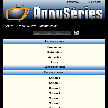
Inscription
Connexion
Séries
Personnalités
Médiathèque
Fiche de la série
Production
Distribution
Actualités
Liens
Liste des épisodes
Guide des épisodes
Saison 1
Saison 2
Saison 3
Saison 4
Saison 5
Saison 6