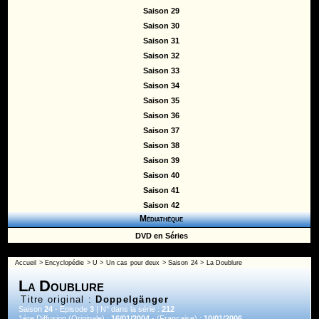
Saison 29
Saison 30
Saison 31
Saison 32
Saison 33
Saison 34
Saison 35
Saison 36
Saison 37
Saison 38
Saison 39
Saison 40
Saison 41
Saison 42
Médiathèque
DVD en Séries
Accueil
>
Encyclopédie
>
U
>
Un cas pour deux
>
Saison 24
> La Doublure
La Doublure
Titre original :
Doppelgänger
Saison
24
- Episode
3
| N° dans la série :
212
1ère Diffusion (Originale) :
16/01/2004
- (Française) :
10/01/2006