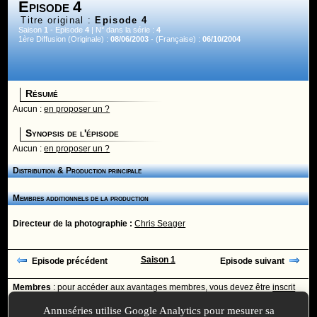
Episode 4
Titre original :
Episode 4
Saison
1
- Episode
4
| N° dans la série :
4
1ère Diffusion (Originale) :
08/06/2003
- (Française) :
06/10/2004
Résumé
Aucun :
en proposer un ?
Synopsis de l'épisode
Aucun :
en proposer un ?
Distribution & Production principale
Membres additionnels de la production
Directeur de la photographie :
Chris Seager
Saison 1
Episode précédent
Episode suivant
Membres
: pour accéder aux avantages membres, vous devez être
inscrit
ou
identifié
avec votre login
Annuséries utilise Google Analytics pour mesurer sa