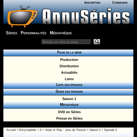
Inscription
Connexion
Séries
Personnalités
Médiathèque
Fiche de la série
Production
Distribution
Actualités
Liens
Liste des épisodes
Guide des épisodes
Saison 1
Médiathèque
DVD en Séries
Presse en Séries
Accueil
>
Encyclopédie
>
S
>
State of Play : Jeux de Pouvoir
>
Saison 1
> Episode 4