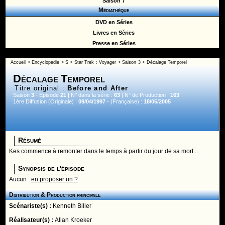
Saison 7
Médiathèque
DVD en Séries
Livres en Séries
Presse en Séries
Accueil
>
Encyclopédie
>
S
>
Star Trek : Voyager
>
Saison 3
> Décalage Temporel
Décalage Temporel
Titre original :
Before and After
Saison
3
- Episode
21
| N° dans la série :
63
| N° de Production :
163
1ère Diffusion (Originale) :
09/04/1997
- (Française) :
18/05/2005
Résumé
Kes commence à remonter dans le temps à partir du jour de sa mort...
Synopsis de l'épisode
Aucun :
en proposer un ?
Distribution & Production principale
Scénariste(s) :
Kenneth Biller
Réalisateur(s) :
Allan Kroeker