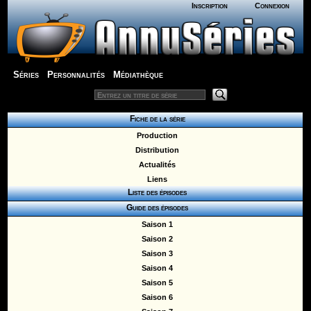
Inscription
Connexion
Séries
Personnalités
Médiathèque
Fiche de la série
Production
Distribution
Actualités
Liens
Liste des épisodes
Guide des épisodes
Saison 1
Saison 2
Saison 3
Saison 4
Saison 5
Saison 6