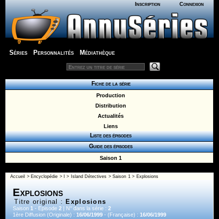
Inscription
Connexion
Séries
Personnalités
Médiathèque
Fiche de la série
Production
Distribution
Actualités
Liens
Liste des épisodes
Guide des épisodes
Saison 1
Accueil
>
Encyclopédie
>
I
>
Island Détectives
>
Saison 1
> Explosions
Explosions
Titre original :
Explosions
Saison
1
- Episode
2
| N° dans la série :
2
1ère Diffusion (Originale) :
16/06/1999
- (Française) :
16/06/1999