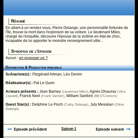
Résumé
En allant à un rendez-vous, Pierre Delange, une personnalité fortunée de
l'île, trouve la mort dans l'explosion de sa voiture. Le lieutenant Miles,
chargé de l'enquête, découvre l'épouse de la victime en état de choc,
incapable de lui apporter le moindre renseignement utile...
Synopsis de l'épisode
Aucun :
en proposer un ?
Distribution & Production principale
Scénariste(s) :
Fitzgérald Artman
,
Léo Denim
Réalisateur(s) :
Pat Le Guen
Acteurs présents :
Jean Barney
,
Agnès Dhaussy
(Lieutenant Miles)
(Véra
,
Franck Neel
,
William Sanford
Claudel)
(Frank Vannier)
(Bill O'Connors)
Guest Star(s) :
Delphine Le Floch
,
July Messéan
(Cathy Delange)
(Olivia
Delange)
Saison 1
Episode précédent
Episode suivant