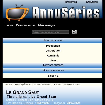
Inscription
Connexion
Séries
Personnalités
Médiathèque
Fiche de la série
Production
Distribution
Actualités
Liens
Liste des épisodes
Guide des épisodes
Saison 1
Accueil
>
Encyclopédie
>
I
>
Island Détectives
>
Saison 1
> Le Grand Saut
Le Grand Saut
Titre original :
Le Grand Saut
Saison
1
- Episode
7
| N° dans la série :
7
1ère Diffusion (Originale) :
28/07/1999
- (Française) :
28/07/1999