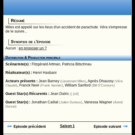
Résumé
Miles est appelé sur les lieux d'un accident de parachute. Véra s'empresse
de le suivre...
Synopsis de l'épisode
Aucun :
en proposer un ?
Distribution & Production principale
Scénariste(s) :
Fitzgérald Artman
,
Patricia Bitschnau
Réalisateur(s) :
Henri Hasbani
Acteurs présents :
Jean Barney
,
Agnès Dhaussy
(Lieutenant Miles)
(Véra
,
Franck Neel
,
William Sanford
Claudel)
(Frank Vannier)
(Bill O'Connors)
Guest Star(s) Récurents :
Jean Dalric
() [x6]
Guest Star(s) :
Jonathan Caillat
,
Vanessa Wagner
(Julien Durieux)
(Astrid
Dorset)
Saison 1
Episode précédent
Episode suivant