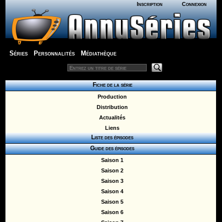
Inscription
Connexion
Séries
Personnalités
Médiathèque
Fiche de la série
Production
Distribution
Actualités
Liens
Liste des épisodes
Guide des épisodes
Saison 1
Saison 2
Saison 3
Saison 4
Saison 5
Saison 6