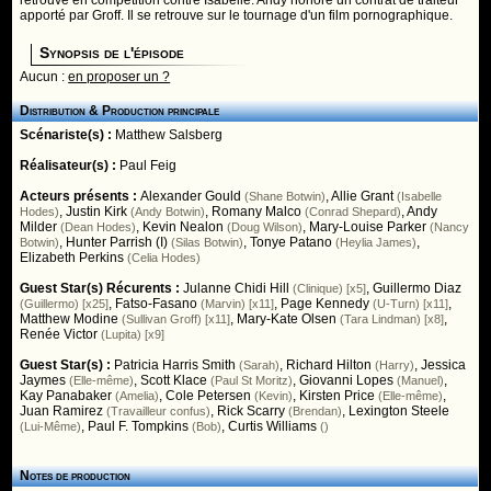
retrouve en compétition contre Isabelle. Andy honore un contrat de traiteur
apporté par Groff. Il se retrouve sur le tournage d'un film pornographique.
Synopsis de l'épisode
Aucun :
en proposer un ?
Distribution & Production principale
Scénariste(s) :
Matthew Salsberg
Réalisateur(s) :
Paul Feig
Acteurs présents :
Alexander Gould
,
Allie Grant
(Shane Botwin)
(Isabelle
,
Justin Kirk
,
Romany Malco
,
Andy
Hodes)
(Andy Botwin)
(Conrad Shepard)
Milder
,
Kevin Nealon
,
Mary-Louise Parker
(Dean Hodes)
(Doug Wilson)
(Nancy
,
Hunter Parrish (I)
,
Tonye Patano
,
Botwin)
(Silas Botwin)
(Heylia James)
Elizabeth Perkins
(Celia Hodes)
Guest Star(s) Récurents :
Julanne Chidi Hill
,
Guillermo Diaz
(Clinique) [x5]
,
Fatso-Fasano
,
Page Kennedy
,
(Guillermo) [x25]
(Marvin) [x11]
(U-Turn) [x11]
Matthew Modine
,
Mary-Kate Olsen
,
(Sullivan Groff) [x11]
(Tara Lindman) [x8]
Renée Victor
(Lupita) [x9]
Guest Star(s) :
Patricia Harris Smith
,
Richard Hilton
,
Jessica
(Sarah)
(Harry)
Jaymes
,
Scott Klace
,
Giovanni Lopes
,
(Elle-même)
(Paul St Moritz)
(Manuel)
Kay Panabaker
,
Cole Petersen
,
Kirsten Price
,
(Amelia)
(Kevin)
(Elle-même)
Juan Ramirez
,
Rick Scarry
,
Lexington Steele
(Travailleur confus)
(Brendan)
,
Paul F. Tompkins
,
Curtis Williams
(Lui-Même)
(Bob)
()
Notes de production