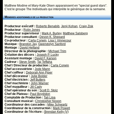
Matthew Modine et Mary-Kate Olsen apparaissent en "special guest stars".
C'est le groupe The Individuals qui interprète le générique de la semaine.
Membres additionnels de la production
Producteur exécutif :
Roberto Benabib
,
Jenji Kohan
,
Craig Zisk
Producteur :
Rolin Jones
Producteur superviseur :
Mark A. Burley
,
Matthew Salsberg
Producteur consultant :
Devon K. Shepard
Co-producteur :
Carla Corwin
,
Lisa I. Vinnecour
Musique :
Brandon Jay
,
Gwendolyn Sanford
Montage :
David Helfand
Directeur de la photographie :
Michael Trim
Création des décors :
Joseph P. Lucky
Assistant montage :
David F. Karson
Cadreur :
Steve Smith
,
Taj Teffaha
Chef / Directeur de production :
Carla Corwin
Chef accessoiriste :
Jode Mann
Chef coiffeur :
Deborah Ann Piper
Chef décorateur :
Julie Bolder
Chef électricien :
Jeff Butters
Chef machiniste :
John Warner
Chef maquilleur :
Jill Cady
Chef opérateur du son :
Scott D. Stolz
Chef de Plateau :
Paul Boydston
Comptable de Production :
Tali Lipa
Consultant musical :
Christopher Noxon
Coordinateur des cascades :
Mike Schwartz
Coordinateur de la construction :
Mark Powell
Coordinateur de l'écriture :
Brendan Kelly (V)