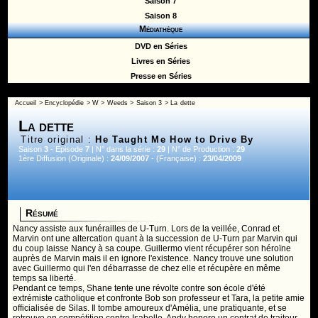
Saison 7
Saison 8
Médiathèque
DVD en Séries
Livres en Séries
Presse en Séries
Accueil
>
Encyclopédie
>
W
>
Weeds
>
Saison 3
> La dette
La dette
Titre original :
He Taught Me How to Drive By
Saison
3
- Episode
7
| N° dans la série :
29
| N° de Production :
29
1ère Diffusion (Originale) :
24/09/2007
- (Française) :
23/04/2009
Résumé
Nancy assiste aux funérailles de U-Turn. Lors de la veillée, Conrad et
Marvin ont une altercation quant à la succession de U-Turn par Marvin qui
du coup laisse Nancy à sa coupe. Guillermo vient récupérer son héroïne
auprès de Marvin mais il en ignore l'existence. Nancy trouve une solution
avec Guillermo qui l'en débarrasse de chez elle et récupère en même
temps sa liberté.
Pendant ce temps, Shane tente une révolte contre son école d'été
extrémiste catholique et confronte Bob son professeur et Tara, la petite amie
officialisée de Silas. Il tombe amoureux d'Amélia, une pratiquante, et se