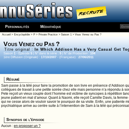
Personnalités
Médiathèque
Accueil
>
Encyclopédie
>
P
>
Private Practice
>
Saison 1
> Vous Venez ou Pas ?
Vous Venez ou Pas ?
Titre original :
In Which Addison Has a Very Casual Get To
Saison
1
- Episode
5
| N° dans la série :
5
| N° de Production :
104
1ère Diffusion (Originale) :
17/10/2007
- (Française) :
27/06/2011
Résumé
Sam passe à la télé pour faire la promotion de son livre en présence d’Addison qui
collègues de travail à une petite soirée chez elle mais personne n’a répondu à son 
Pete reçoit un vieux couple dont l’homme est victime de syncopes à répétition ta
jeune patient en mal d’amour. Quant à Naomi, elle reçoit Camille Davis, la femme d
qui ne cesse alors de vouloir savoir le pourquoi de sa visite. Enfin, une patiente m
psychiatrique arrive au centre suite à l’intervention de Sam à la télé qui préconisai
Synopsis de l'épisode
Aucun :
en proposer un ?