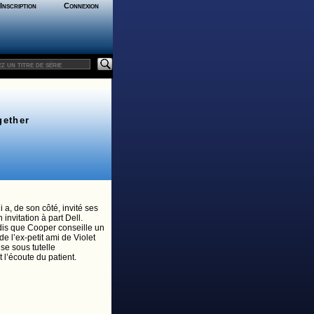
Inscription
Connexion
gether
 a, de son côté, invité ses
invitation à part Dell.
ndis que Cooper conseille un
e l’ex-petit ami de Violet
ise sous tutelle
t l’écoute du patient.