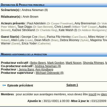
Distribution & Production principale
Scénariste(s) :
Andrea Newman (II)
Réalisateur(s) :
Arvin Brown
Acteurs présents :
Paul Adelstein
,
Amy Brenneman
(Dr Cooper Freedman)
(Dr Viol
,
Taye Diggs
,
Chris Lowell
,
Audra
Peter Wilder)
(Dr Sam Bennett)
(William "Dell" Cooper)
,
KaDee Strickland
,
Kate Walsh (I)
Bennett)
(Dr Charlotte King)
(Dr Addison Montgomery
Guest Star(s) :
George Coe
,
Parisa Fitz-Henley
,
Miles Heizer
(Stan)
(Cami Davis)
(
,
Allen Lulu
,
Dean Misch
,
Debra Mooney
,
Mageina To
Hobart)
(Louis)
(Brian)
(Sylvie)
Warner
,
Erica Yoder
(Daniel)
(Catherine)
Membres additionnels de la production
Producteur exécutif :
Betsy Beers
,
Mark Gordon
,
Marti Noxon
,
Shonda Rhimes
,
M
Co-producteur exécutif :
Andrea Newman (II)
Producteur :
Jenna Bans
,
Ann Kindberg
Producteur superviseur :
Michael Ostrowski (II)
Saison 1
Episode précédent
Membres
: pour accéder aux avantages membres, vous devez être
inscrit
ou
ident
Ajoutée le :
30/11/-0001 à 00:00 -
Mise à jour le :
03/12/2009 