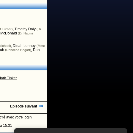
,
Timothy Daly
et Turner)
(Dr
 McDonald
(Dr Naomi
)
,
Dinah Lenney
Michael)
(Mme
vah
,
Dan
(Rebecca Hogart)
ark Tinker
Episode suivant
ifié
avec votre login
à 15:31