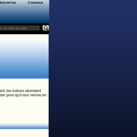
Inscription
Connexion
ant, les indices abondent
eler pour qu'il leur vienne en