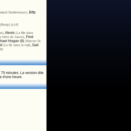
,
Bitty
eland Stottlemeyer)
(Benjy) [x14]
,
Alexis
me)
(La fille dans
,
Fred
a mère de Jason)
hael Hogan (II)
(Warren St.
ll
,
Gail
(Le flic dans le hall)
dt)
e 70 minutes. La version dite
e d'une heure.