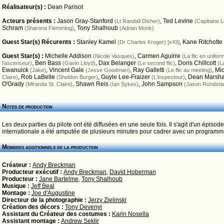
Réalisateur(s) :
Dean Parisot
Acteurs présents :
Jason Gray-Stanford
,
Ted Levine
(Lt Randall Disher)
(Capitaine L
Schram
,
Tony Shalhoub
(Sharona Flemming)
(Adrian Monk)
Guest Star(s) Récurents :
Stanley Kamel
,
Kane Ritchotte
(Dr Charles Kroger) [x43]
Guest Star(s) :
Michelle Addison
,
Carmen Aguirre
(Nicole Vasques)
(La flic en unifor
,
Ben Bass
,
Dax Belanger
,
Doris Chillcott
l'ascenseur)
(Gavin Lloyd)
(Le second flic)
(L
Ewanuick
,
Vincent Gale
,
Ray Galletti
,
Mic
(Jake)
(Jesse Goodman)
(Le flic au meeting)
,
Rob LaBelle
,
Guyle Lee-Fraizer
,
Dean Marsha
Claire)
(Sheldon Burger)
(L'inspecteur)
O'Grady
,
Shawn Reis
,
John Sampson
(Miranda St. Claire)
(Ian Sykes)
(Jason Rondsta
Notes de production
Les deux parties du pilote ont été diffusées en une seule fois. Il s'agit d'un épisod
internationale a été amputée de plusieurs minutes pour cadrer avec un programm
Membres additionnels de la production
Créateur :
Andy Breckman
Producteur exécutif :
Andy Breckman
,
David Hoberman
Producteur :
Jane Bartelme
,
Tony Shalhoub
Musique :
Jeff Beal
Montage :
Joe d'Augustine
Directeur de la photographie :
Jerzy Zielinski
Création des décors :
Tony Devenyi
Assistant du Créateur des costumes :
Karin Nosella
Assistant montage :
Andrew Seklir