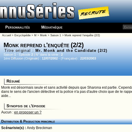
Personnalités
Médiathèque
Accueil
>
Encyclopédie
>
M
>
Monk
>
Saison 1
> Monk reprend l'enquête (2/2)
Monk reprend l'enquête (2/2)
Titre original :
Mr. Monk and the Candidate (2/2)
Saison
1
- Episode
2
| N° dans la série :
2
1ère Diffusion (Originale) :
12/07/2002
- (Française) :
22/03/2003
Résumé
Monk est désormais seule et sans activité depuis que Sharona est partie. Cepend
dans le sens de l'ancien détective et la police n'a pas d'autre choix que de le rapp
aide...
Synopsis de l'épisode
Aucun :
en proposer un ?
Distribution & Production principale
Scénariste(s) :
Andy Breckman