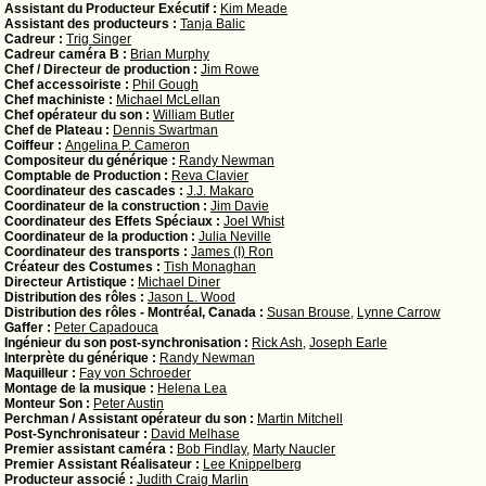
Assistant du Producteur Exécutif :
Kim Meade
Assistant des producteurs :
Tanja Balic
Cadreur :
Trig Singer
Cadreur caméra B :
Brian Murphy
Chef / Directeur de production :
Jim Rowe
Chef accessoiriste :
Phil Gough
Chef machiniste :
Michael McLellan
Chef opérateur du son :
William Butler
Chef de Plateau :
Dennis Swartman
Coiffeur :
Angelina P. Cameron
Compositeur du générique :
Randy Newman
Comptable de Production :
Reva Clavier
Coordinateur des cascades :
J.J. Makaro
Coordinateur de la construction :
Jim Davie
Coordinateur des Effets Spéciaux :
Joel Whist
Coordinateur de la production :
Julia Neville
Coordinateur des transports :
James (I) Ron
Créateur des Costumes :
Tish Monaghan
Directeur Artistique :
Michael Diner
Distribution des rôles :
Jason L. Wood
Distribution des rôles - Montréal, Canada :
Susan Brouse
,
Lynne Carrow
Gaffer :
Peter Capadouca
Ingénieur du son post-synchronisation :
Rick Ash
,
Joseph Earle
Interprète du générique :
Randy Newman
Maquilleur :
Fay von Schroeder
Montage de la musique :
Helena Lea
Monteur Son :
Peter Austin
Perchman / Assistant opérateur du son :
Martin Mitchell
Post-Synchronisateur :
David Melhase
Premier assistant caméra :
Bob Findlay
,
Marty Naucler
Premier Assistant Réalisateur :
Lee Knippelberg
Producteur associé :
Judith Craig Marlin