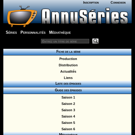
Inscription
Connexion
Séries
Personnalités
Médiathèque
Fiche de la série
Production
Distribution
Actualités
Liens
Liste des épisodes
Guide des épisodes
Saison 1
Saison 2
Saison 3
Saison 4
Saison 5
Saison 6
Médiathèque