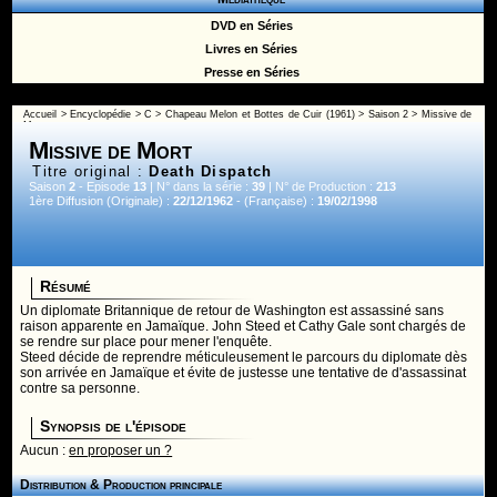
DVD en Séries
Livres en Séries
Presse en Séries
Accueil
>
Encyclopédie
>
C
>
Chapeau Melon et Bottes de Cuir (1961)
>
Saison 2
> Missive de
Mort
Missive de Mort
Titre original :
Death Dispatch
Saison
2
- Episode
13
| N° dans la série :
39
| N° de Production :
213
1ère Diffusion (Originale) :
22/12/1962
- (Française) :
19/02/1998
Résumé
Un diplomate Britannique de retour de Washington est assassiné sans
raison apparente en Jamaïque. John Steed et Cathy Gale sont chargés de
se rendre sur place pour mener l'enquête.
Steed décide de reprendre méticuleusement le parcours du diplomate dès
son arrivée en Jamaïque et évite de justesse une tentative de d'assassinat
contre sa personne.
Synopsis de l'épisode
Aucun :
en proposer un ?
Distribution & Production principale