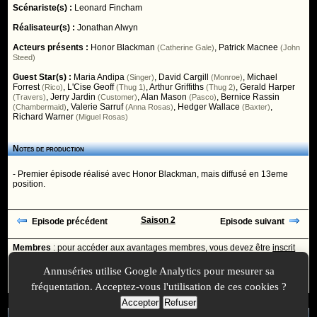
Scénariste(s) :
Leonard Fincham
Réalisateur(s) :
Jonathan Alwyn
Acteurs présents :
Honor Blackman
,
Patrick Macnee
(Catherine Gale)
(John
Steed)
Guest Star(s) :
Maria Andipa
,
David Cargill
,
Michael
(Singer)
(Monroe)
Forrest
,
L'Cise Geoff
,
Arthur Griffiths
,
Gerald Harper
(Rico)
(Thug 1)
(Thug 2)
,
Jerry Jardin
,
Alan Mason
,
Bernice Rassin
(Travers)
(Customer)
(Pasco)
,
Valerie Sarruf
,
Hedger Wallace
,
(Chambermaid)
(Anna Rosas)
(Baxter)
Richard Warner
(Miguel Rosas)
Notes de production
- Premier épisode réalisé avec Honor Blackman, mais diffusé en 13eme
position.
Saison 2
Episode précédent
Episode suivant
Membres
: pour accéder aux avantages membres, vous devez être
inscrit
ou
identifié
avec votre login
Annuséries utilise Google Analytics pour mesurer sa
Ajoutée le :
30/11/-0001 à 00:00 -
Mise à jour le :
26/01/2009 à 16:13
fréquentation. Acceptez-vous l'utilisation de ces cookies ?
Accepter
Refuser