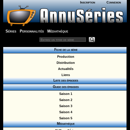
Inscription
Connexion
Séries
Personnalités
Médiathèque
Fiche de la série
Production
Distribution
Actualités
Liens
Liste des épisodes
Guide des épisodes
Saison 1
Saison 2
Saison 3
Saison 4
Saison 5
Médiathèque