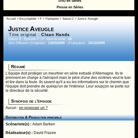
DVD en Séries
Presse en Séries
Accueil
>
Encyclopédie
>
F
>
Flashpoint
>
Saison 2
> Justice Aveugle
Justice Aveugle
Titre original :
Clean Hands
Saison
2
- Episode
7
| N° dans la série :
16
1ère Diffusion (Originale) :
13/03/2009
- (Française) :
10/12/2009
Résumé
L'équipe doit protéger un meurtrier en série extradé d'Allemagne. Ils le
prennent en charge à l'aéroport mais le père d'une des vicitmes veut le tuer
et tire dans la foule. Ils savent qu'il a eu les informations sur le chemin que
l'équipe doit prendre de quelqu'un de l'intérieur. Leur soupçon se porte sur
le directeur de la sécurité.
Synopsis de l'épisode
Aucun :
en proposer un ?
Distribution & Production principale
Scénariste(s) :
Adam Barken
Réalisateur(s) :
David Frazee