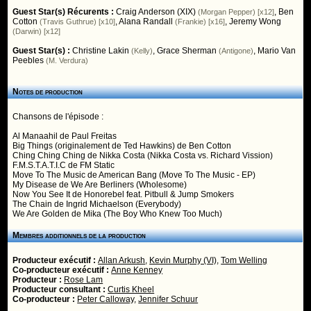
Guest Star(s) Récurents :
Craig Anderson (XIX)
,
Ben
(Morgan Pepper) [x12]
Cotton
,
Alana Randall
,
Jeremy Wong
(Travis Guthrue) [x10]
(Frankie) [x16]
(Darwin) [x12]
Guest Star(s) :
Christine Lakin
,
Grace Sherman
,
Mario Van
(Kelly)
(Antigone)
Peebles
(M. Verdura)
Notes de production
Chansons de l'épisode :
Al Manaahil de Paul Freitas
Big Things (originalement de Ted Hawkins) de Ben Cotton
Ching Ching Ching de Nikka Costa (Nikka Costa vs. Richard Vission)
F.M.S.T.A.T.I.C de FM Static
Move To The Music de American Bang (Move To The Music - EP)
My Disease de We Are Berliners (Wholesome)
Now You See It de Honorebel feat. Pitbull & Jump Smokers
The Chain de Ingrid Michaelson (Everybody)
We Are Golden de Mika (The Boy Who Knew Too Much)
Membres additionnels de la production
Producteur exécutif :
Allan Arkush
,
Kevin Murphy (VI)
,
Tom Welling
Co-producteur exécutif :
Anne Kenney
Producteur :
Rose Lam
Producteur consultant :
Curtis Kheel
Co-producteur :
Peter Calloway
,
Jennifer Schuur