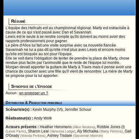
Résumé
L'équipe des Hellcats est au championnat régional. Marty est ostracisée à
cause de ce qui s'est passé avec Dan et Savannah.
Lewis est le seule à se rendre compte qu'ils doivent au moins avoir des
rapports professionnels pour gagner.
Le père d'Alice lui fait une visite surprise avec sa nouvelle fiancée.
Savannah ne lui a pas dit qu'elle n'est plus avec Lewis et encore moins
qu'elle est bloquée au sol pour l'équipe.
Elle se voit dans l'obligation de tenter de prendre la place de Marty, chose
rendue plus facile par l'animosité que le reste de l'équipe lui montre.
Morgan devait apporter la guitare de Marty à Travis mais il pense avoir une
chance de coucher avec une fille qu'il vient de rencontrer. La mère de Marty
se propose pour la lui apporter.
Synopsis de l'épisode
Aucun :
en proposer un ?
Distribution & Production principale
Scénariste(s) :
Kevin Murphy (VI)
,
Jennifer Schuur
Réalisateur(s) :
Andy Wolk
Acteurs présents :
Heather Hemmens
,
Robbie Jones (I)
(Alice Verdura)
,
Sharon Leal
,
Aly Michalka
,
Gail
(Lewis Flynn)
(Vanessa Lodge)
(Marty Perkins)
O'Grady
,
Ashley Tisdale
(Wanda Perkins)
(Savannah Monroe)