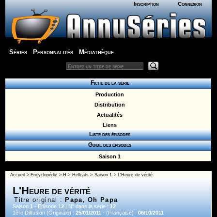
Inscription
Connexion
Séries
Personnalités
Médiathèque
Fiche de la série
Production
Distribution
Actualités
Liens
Liste des épisodes
Guide des épisodes
Saison 1
Accueil
>
Encyclopédie
>
H
>
Hellcats
>
Saison 1
> L'Heure de vérité
L'Heure de vérité
Titre original :
Papa, Oh Papa
Saison
1
- Episode
12
| N° dans la série :
12
1ère Diffusion (Originale) :
25/01/2011
- (Française) :
06/10/2011