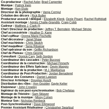
Co-producteur :
Rachel Axler
,
Brad Carpenter
Musique :
Patrick Irwin
Montage :
Ken Eluto
Directeur de la photographie :
Vanja Cernjul
Création des décors :
Rick Butler
Producteur associé / délégué :
Elizabeth Klenk
,
Ozzie Pisarri
,
Rachel Rothblatt
Assistant montage :
Agnès Challe-Grandits
,
Craig Cobb
Cadreur :
Matthew J. Clark (I)
Chef / Directeur de production :
Jeffrey T. Bernstein
,
Michael Stricks
Chef accessoiriste :
Heather D. Kane
Chef coiffeur :
Donna Marie Fischetto
Chef décorateur :
Janet Shaw
Chef machiniste :
Chris Skutch
Chef maquilleur :
Tania Ribalow
Chef opérateur du son :
Griffin Richardson
Chef de Plateau :
Chris George
Consultant :
Donick Cary
,
Seth Gordon
Coordinateur des cascades :
Peter Bucossi
Coordinateur de la construction :
Michael Finnerty
Coordinateur des Effets Spéciaux :
Devin Maggio
Coordinateur de la production :
M.J. Magbanua
Coordinateur de Post-Production :
Jordan Benaderet
Créateur des Costumes :
Daniel Lawson
Directeur Artistique :
Douglas Huszti
Distribution des rôles :
Ann Goulder
,
Gayle Keller
Etalonneur :
John Crowley
Ingénieur du son post-synchronisation :
Bob Chefalas
Montage de l'histoire :
Sam Sklaver
Montage de la musique :
Missy Cohen
Monteur Son :
Nicholas Renbeck
Post-Synchronisateur :
Dave Ellinwood
Premier Assistant Réalisateur :
Christopher Swartout