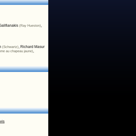
alifianakis
,
(Ray Hueston)
n
,
Richard Masur
(Schwartz)
,
mme au chapeau jaune)
vis