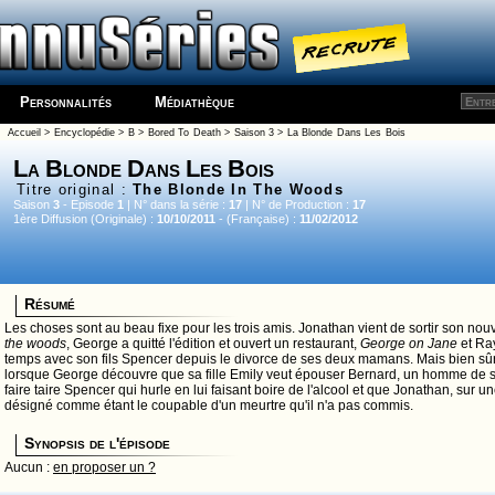
Personnalités
Médiathèque
Accueil
>
Encyclopédie
>
B
>
Bored To Death
>
Saison 3
> La Blonde Dans Les Bois
La Blonde Dans Les Bois
Titre original :
The Blonde In The Woods
Saison
3
- Episode
1
| N° dans la série :
17
| N° de Production :
17
1ère Diffusion (Originale) :
10/10/2011
- (Française) :
11/02/2012
Résumé
Les choses sont au beau fixe pour les trois amis. Jonathan vient de sortir son n
the woods
, George a quitté l'édition et ouvert un restaurant,
George on Jane
et Ray
temps avec son fils Spencer depuis le divorce de ses deux mamans. Mais bien sû
lorsque George découvre que sa fille Emily veut épouser Bernard, un homme de s
faire taire Spencer qui hurle en lui faisant boire de l'alcool et que Jonathan, sur un
désigné comme étant le coupable d'un meurtre qu'il n'a pas commis.
Synopsis de l'épisode
Aucun :
en proposer un ?