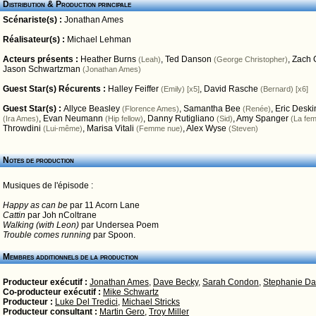
Distribution & Production principale
Scénariste(s) :
Jonathan Ames
Réalisateur(s) :
Michael Lehman
Acteurs présents :
Heather Burns
,
Ted Danson
,
Zach G
(Leah)
(George Christopher)
Jason Schwartzman
(Jonathan Ames)
Guest Star(s) Récurents :
Halley Feiffer
,
David Rasche
(Emily) [x5]
(Bernard) [x6]
Guest Star(s) :
Allyce Beasley
,
Samantha Bee
,
Eric Deski
(Florence Ames)
(Renée)
,
Evan Neumann
,
Danny Rutigliano
,
Amy Spanger
(Ira Ames)
(Hip fellow)
(Sid)
(La fe
Throwdini
,
Marisa Vitali
,
Alex Wyse
(Lui-même)
(Femme nue)
(Steven)
Notes de production
Musiques de l'épisode :
Happy as can be
par 11 Acorn Lane
Cattin
par Joh nColtrane
Walking (with Leon)
par Undersea Poem
Trouble comes running
par Spoon.
Membres additionnels de la production
Producteur exécutif :
Jonathan Ames
,
Dave Becky
,
Sarah Condon
,
Stephanie Da
Co-producteur exécutif :
Mike Schwartz
Producteur :
Luke Del Tredici
,
Michael Stricks
Producteur consultant :
Martin Gero
,
Troy Miller