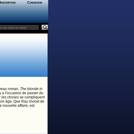
Inscription
Connexion
ouveau roman,
The blonde in
 a l'occasion de passer du
r les choses se compliquent
on âge, Que Ray choisit de
e nouvelle affaire, est