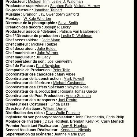
Producteur :
Michael Trim
,
Leslie D. Waldman
Producteur superviseur :
Stephen Falk
,
Victoria Morrow
Co-producteur :
Jonathan Talbert
Musique :
Brandon Jay
,
Gwendolyn Sanford
Montage :
W. Kale Whorton
Directeur de la photographie :
Steve Smith
Création des décors :
Joseph P. Lucky
Producteur associé / délégué :
Patricia Van Baalbergen
Chef / Directeur de production :
Leslie D. Waldman
Chef accessoiriste :
Jode Mann
Chef coiffeur :
Michael Reitzel
Chef décorateur :
Julie Bolder
Chef machiniste :
John Warner
Chef maquilleur :
Jill Cady
Chef opérateur du son :
Joe Kenworthy
Chef de Plateau :
Paul Boydston
Comptable de Production :
Peter Tolle
Coordinateur des cascades :
Mary Albee
Coordinateur de la construction :
Mark Powell
Coordinateur de l'écriture :
Michael Castaneda
Coordinateur des Effets Spéciaux :
Wayne Rose
Coordinateur de la production :
Rosana Tomas Garcia
Coordinateur de Post-Production :
Arturo Guzman
Coordinateur des transports :
Joel Renfro
Créateur des Costumes :
Linda Bass
Directeur Artistique :
William Durrell
Distribution des rôles :
Dava Waite Peaslee
Ingénieur du son post-synchronisation :
John Chamberlin
,
Chris Philp
Montage de l'histoire :
Dave Holstein
,
Brendan Kelly (V)
,
Carly Mensch
Premier Assistant Réalisateur :
Amy B. Hughes
Second Assistant Réalisateur :
Kendall L. Nichols
Supervisation du scénario :
Jeanne Marie Byrd