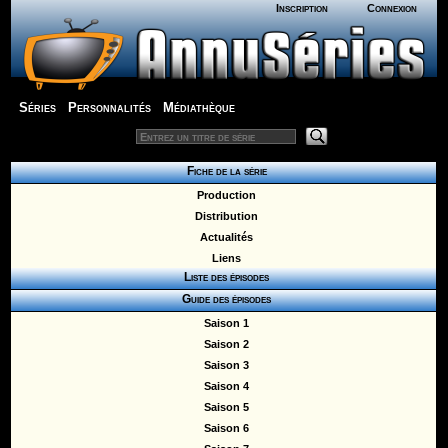
Inscription
Connexion
Séries
Personnalités
Médiathèque
Fiche de la série
Production
Distribution
Actualités
Liens
Liste des épisodes
Guide des épisodes
Saison 1
Saison 2
Saison 3
Saison 4
Saison 5
Saison 6