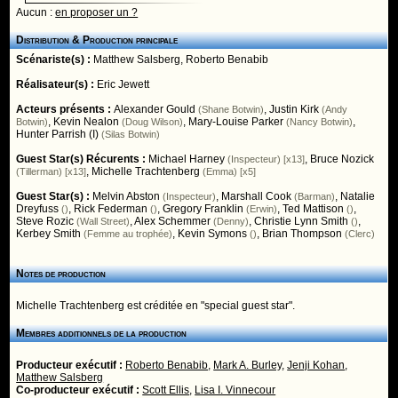
Aucun :
en proposer un ?
Distribution & Production principale
Scénariste(s) :
Matthew Salsberg
,
Roberto Benabib
Réalisateur(s) :
Eric Jewett
Acteurs présents :
Alexander Gould
,
Justin Kirk
(Shane Botwin)
(Andy
,
Kevin Nealon
,
Mary-Louise Parker
,
Botwin)
(Doug Wilson)
(Nancy Botwin)
Hunter Parrish (I)
(Silas Botwin)
Guest Star(s) Récurents :
Michael Harney
,
Bruce Nozick
(Inspecteur) [x13]
,
Michelle Trachtenberg
(Tillerman) [x13]
(Emma) [x5]
Guest Star(s) :
Melvin Abston
,
Marshall Cook
,
Natalie
(Inspecteur)
(Barman)
Dreyfuss
,
Rick Federman
,
Gregory Franklin
,
Ted Mattison
,
()
()
(Erwin)
()
Steve Rozic
,
Alex Schemmer
,
Christie Lynn Smith
,
(Wall Street)
(Denny)
()
Kerbey Smith
,
Kevin Symons
,
Brian Thompson
(Femme au trophée)
()
(Clerc)
Notes de production
Michelle Trachtenberg est créditée en "special guest star".
Membres additionnels de la production
Producteur exécutif :
Roberto Benabib
,
Mark A. Burley
,
Jenji Kohan
,
Matthew Salsberg
Co-producteur exécutif :
Scott Ellis
,
Lisa I. Vinnecour