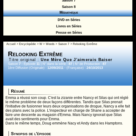
Saison 7
Saison 8
Médiathèque
DVD en Séries
Livres en Séries
Presse en Séries
Accueil
>
Encyclopédie
>
W
>
Weeds
>
Saison 7
> Relooking Extrême
Relooking Extrême
Titre original :
Une Mère Que J'aimerais Baiser
Saison
7
- Episode
11
| N° dans la série :
87
| N° de Production :
87
1ère Diffusion (Originale) :
12/09/2011
- (Française) :
24/10/2013
Résumé
Emma a réussi son coup. C'est la zizanie entre Nancy et Silas qui ont réglé
le même problème de deux façons différentes. Tandis que Silas prenait
l'initiative de fusionner leurs deux organisations de drogue, Nancy a elle fait
des plans avec la police. L'inspecteur en charge de Shane a accepter de
faire une descente au magasin d'Emma. Mais Nancy ignorait que Silas
avait des sentiments pour Emma.
Dans le même temps, Doug emmène Nacy et Andy dans les Hamptons.
Synopsis de l'épisode