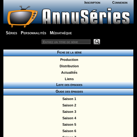
Inscription
Connexion
Séries
Personnalités
Médiathèque
Fiche de la série
Production
Distribution
Actualités
Liens
Liste des épisodes
Guide des épisodes
Saison 1
Saison 2
Saison 3
Saison 4
Saison 5
Saison 6