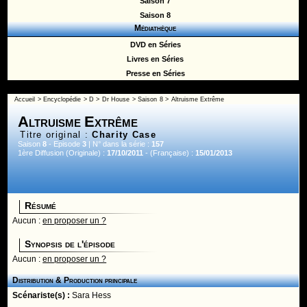
Saison 7
Saison 8
Médiathèque
DVD en Séries
Livres en Séries
Presse en Séries
Accueil
>
Encyclopédie
>
D
>
Dr House
>
Saison 8
> Altruisme Extrême
Altruisme Extrême
Titre original :
Charity Case
Saison
8
- Episode
3
| N° dans la série :
157
1ère Diffusion (Originale) :
17/10/2011
- (Française) :
15/01/2013
Résumé
Aucun :
en proposer un ?
Synopsis de l'épisode
Aucun :
en proposer un ?
Distribution & Production principale
Scénariste(s) :
Sara Hess