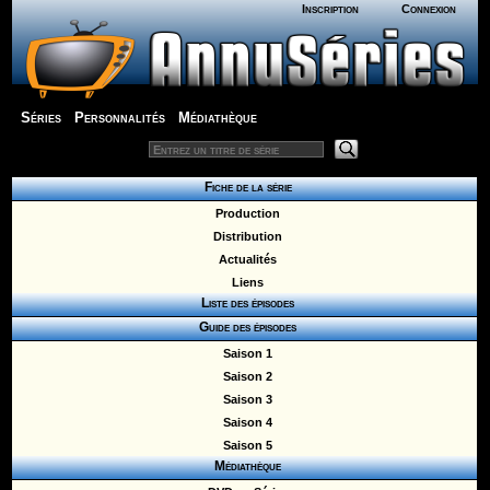
Inscription
Connexion
Séries
Personnalités
Médiathèque
Fiche de la série
Production
Distribution
Actualités
Liens
Liste des épisodes
Guide des épisodes
Saison 1
Saison 2
Saison 3
Saison 4
Saison 5
Médiathèque