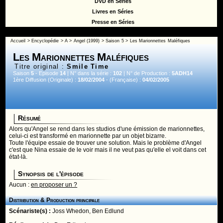
DVD en Séries
Livres en Séries
Presse en Séries
Accueil
>
Encyclopédie
>
A
>
Angel (1999)
>
Saison 5
> Les Marionnettes Maléfiques
Les Marionnettes Maléfiques
Titre original :
Smile Time
Saison
5
- Episode
14
| N° dans la série :
102
| N° de Production :
5ADH14
1ère Diffusion (Originale) :
18/02/2004
- (Française) :
04/02/2005
Résumé
Alors qu'Angel se rend dans les studios d'une émission de marionnettes,
celui-ci est transformé en marionnette par un objet bizarre.
Toute l'équipe essaie de trouver une solution. Mais le problème d'Angel
c'est que Nina essaie de le voir mais il ne veut pas qu'elle el voit dans cet
état-là.
Synopsis de l'épisode
Aucun :
en proposer un ?
Distribution & Production principale
Scénariste(s) :
Joss Whedon
,
Ben Edlund