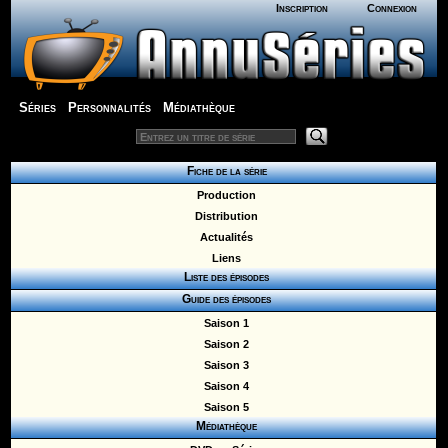
Inscription
Connexion
Séries
Personnalités
Médiathèque
Fiche de la série
Production
Distribution
Actualités
Liens
Liste des épisodes
Guide des épisodes
Saison 1
Saison 2
Saison 3
Saison 4
Saison 5
Médiathèque