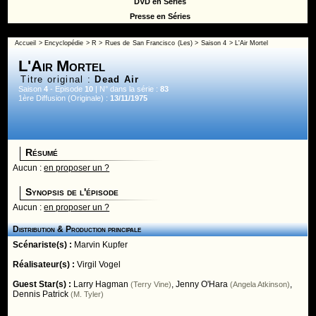
DVD en Séries
Presse en Séries
Accueil
>
Encyclopédie
>
R
>
Rues de San Francisco (Les)
>
Saison 4
> L'Air Mortel
L'Air Mortel
Titre original :
Dead Air
Saison
4
- Episode
10
| N° dans la série :
83
1ère Diffusion (Originale) :
13/11/1975
Résumé
Aucun :
en proposer un ?
Synopsis de l'épisode
Aucun :
en proposer un ?
Distribution & Production principale
Scénariste(s) :
Marvin Kupfer
Réalisateur(s) :
Virgil Vogel
Guest Star(s) :
Larry Hagman
,
Jenny O'Hara
,
(Terry Vine)
(Angela Atkinson)
Dennis Patrick
(M. Tyler)