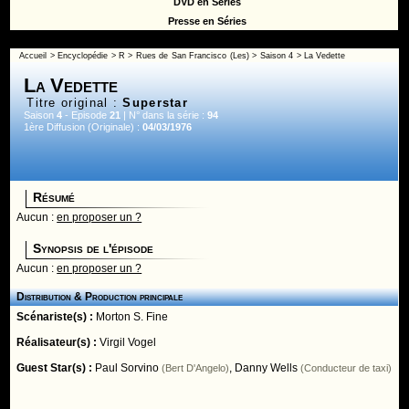
DVD en Séries
Presse en Séries
Accueil
>
Encyclopédie
>
R
>
Rues de San Francisco (Les)
>
Saison 4
> La Vedette
La Vedette
Titre original :
Superstar
Saison
4
- Episode
21
| N° dans la série :
94
1ère Diffusion (Originale) :
04/03/1976
Résumé
Aucun :
en proposer un ?
Synopsis de l'épisode
Aucun :
en proposer un ?
Distribution & Production principale
Scénariste(s) :
Morton S. Fine
Réalisateur(s) :
Virgil Vogel
Guest Star(s) :
Paul Sorvino
,
Danny Wells
(Bert D'Angelo)
(Conducteur de taxi)