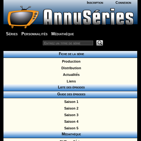
Inscription
Connexion
Séries
Personnalités
Médiathèque
Fiche de la série
Production
Distribution
Actualités
Liens
Liste des épisodes
Guide des épisodes
Saison 1
Saison 2
Saison 3
Saison 4
Saison 5
Médiathèque