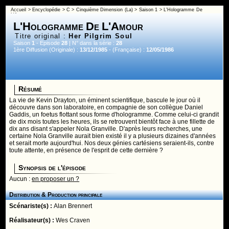
Accueil
>
Encyclopédie
>
C
>
Cinquième Dimension (La)
>
Saison 1
> L'Hologramme De
L'Amour
L'Hologramme De L'Amour
Titre original :
Her Pilgrim Soul
Saison
1
- Episode
28
| N° dans la série :
28
1ère Diffusion (Originale) :
13/12/1985
- (Française) :
12/05/1986
Résumé
La vie de Kevin Drayton, un éminent scientifique, bascule le jour où il
découvre dans son laboratoire, en compagnie de son collègue Daniel
Gaddis, un foetus flottant sous forme d'hologramme. Comme celui-ci grandit
de dix mois toutes les heures, ils se retrouvent bientôt face à une fillette de
dix ans disant s'appeler Nola Granville. D'après leurs recherches, une
certaine Nola Granville aurait bien existé il y a plusieurs dizaines d'années
et serait morte aujourd'hui. Nos deux génies cartésiens seraient-ils, contre
toute attente, en présence de l'esprit de cette dernière ?
Synopsis de l'épisode
Aucun :
en proposer un ?
Distribution & Production principale
Scénariste(s) :
Alan Brennert
Réalisateur(s) :
Wes Craven