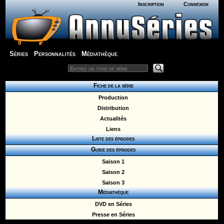
Inscription
Connexion
Séries
Personnalités
Médiathèque
Fiche de la série
Production
Distribution
Actualités
Liens
Liste des épisodes
Guide des épisodes
Saison 1
Saison 2
Saison 3
Médiathèque
DVD en Séries
Presse en Séries