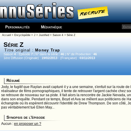
Personnalités
Médiathèque
Accueil
>
Encyclopédie
>
J
>
Justified
>
Saison 4
> Série Z
Série Z
Titre original :
Money Trap
Saison
4
- Episode
7
| N° dans la série :
46
| N° de Production :
46
1ère Diffusion (Originale) :
19/02/2013
- (Française) :
03/11/2013
Résumé
Jody, le fugitif que Raylan avait capturé il y a une semaine, s'enfuit sur la route 
réalisateur de films pornographiques, il tente de retrouver l'argent cachée chez s
se retrouve de nouveau sur sa piste. Il fait alors la rencontre de Jackie Nevada, u
dans son enquête. Pendant ce temps, Boyd et Ava se mêlent aux politiciens de Har
échangiste où ils espèrent découvrir l'identité de Drew Thompson. De son côté, 
pas véritablement tué Ellen May...
Synopsis de l'épisode
Aucun :
en proposer un ?