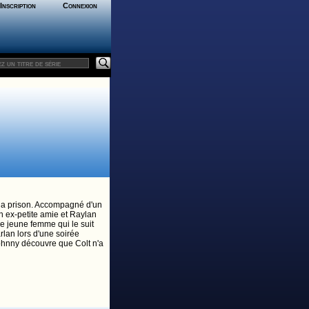
Inscription
Connexion
de la prison. Accompagné d'un
on ex-petite amie et Raylan
ne jeune femme qui le suit
lan lors d'une soirée
Johnny découvre que Colt n'a