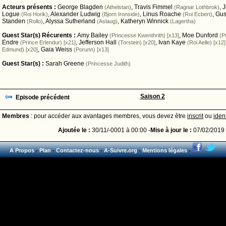
Acteurs présents :
George Blagden
,
Travis Fimmel
,
J
(Athelstan)
(Ragnar Lothbrok)
Logue
,
Alexander Ludwig
,
Linus Roache
,
Gus
(Roi Horik)
(Bjorn Ironside)
(Roi Ecbert)
Standen
,
Alyssa Sutherland
,
Katheryn Winnick
(Rollo)
(Aslaug)
(Lagertha)
Guest Star(s) Récurents :
Amy Bailey
,
Moe Dunford
(Princesse Kwenthrith) [x13]
(P
Endre
,
Jefferson Hall
,
Ivan Kaye
(Prince Erlendur) [x21]
(Torstein) [x20]
(Roi Aelle) [x12]
,
Gaia Weiss
Edmund) [x20]
(Porunn) [x13]
Guest Star(s) :
Sarah Greene
(Princesse Judith)
Saison 2
Episode précédent
Membres
: pour accéder aux avantages membres, vous devez être
inscrit
ou
ident
Ajoutée le :
30/11/-0001 à 00:00 -
Mise à jour le :
07/02/2019 
A Propos
-
Plan
-
Contactez-nous
-
A-Suivre.org
-
Mentions légales
-