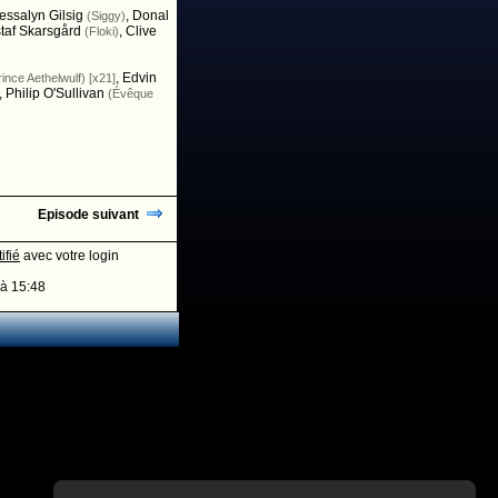
essalyn Gilsig
,
Donal
(Siggy)
taf Skarsgård
,
Clive
(Floki)
,
Edvin
rince Aethelwulf) [x21]
,
Philip O'Sullivan
(Évêque
Episode suivant
ifié
avec votre login
à 15:48