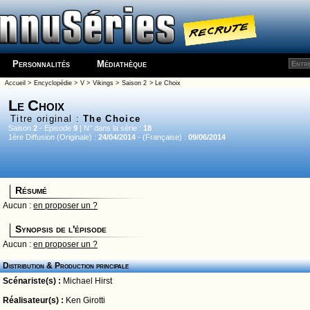
Personnalités
Médiathèque
Accueil
>
Encyclopédie
>
V
>
Vikings
>
Saison 2
> Le Choix
Le Choix
Titre original :
The Choice
Saison
2
- Episode
9
| N° dans la série :
18
1ère Diffusion (Originale) :
24/04/2014
- (Française) :
09/06/2014
Résumé
Aucun :
en proposer un ?
Synopsis de l'épisode
Aucun :
en proposer un ?
Distribution & Production principale
Scénariste(s) :
Michael Hirst
Réalisateur(s) :
Ken Girotti