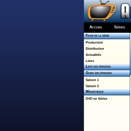
Accueil
Séries
Fiche de la série
Production
Distribution
Actualités
Liens
Liste des épisodes
Guide des épisodes
Saison 1
Saison 2
Médiathèque
DVD en Séries