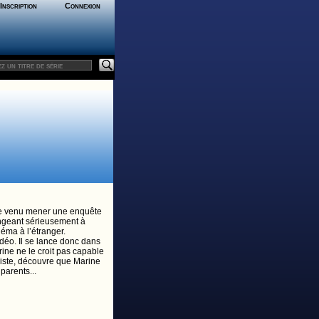
Inscription
Connexion
iste venu mener une enquête
ongeant sérieusement à
néma à l’étranger.
idéo. Il se lance donc dans
rine ne le croit pas capable
ssiste, découvre que Marine
parents...