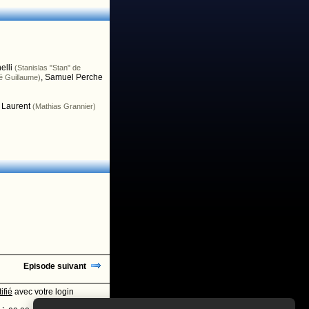
elli
(Stanislas "Stan" de
,
Samuel Perche
zé Guillaume)
 Laurent
(Mathias Grannier)
Episode suivant
ifié
avec votre login