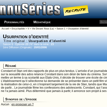
Personnalités
Médiathèque
Accueil
>
Encyclopédie
>
V
>
Vie Devant Nous (La)
>
Saison 1
> Usurpation d'identité
Usurpation d'identité
Titre original :
Usurpation d'identité
Saison
1
- Episode
23
| N° dans la série :
23
1ère Diffusion (Originale) :
20/01/2006
Résumé
Constant et Stan ont des rapports de plus en plus tendus. L’arrivée d’un journal
sur la sexualité des ados relance Constant dans son désir de faire du cinéma. S
mettre un terme à sa scolarité aux Etats-Unis, il décide de trouver une école de ci
L’établissement qu’il sélectionne lui demande de se présenter dans un petit film v
la réalisation de celui-ci, en s’inspirant largement de la vie de Stan, tandis que Ma
de partir... Le journaliste filme les confessions des adolescents. Constant, qui l’a
ne l’a jamais aimé. Plus déterminé que jamais à partir, il annonce son projet à ses 
Synopsis de l'épisode
Aucun :
en proposer un ?