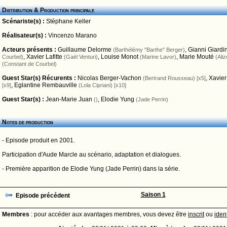
Distribution & Production principale
Scénariste(s) :
Stéphane Keller
Réalisateur(s) :
Vincenzo Marano
Acteurs présents :
Guillaume Delorme
,
Gianni Giardin
(Barthélémy "Barthe" Berger)
,
Xavier Lafitte
,
Louise Monot
,
Marie Mouté
Courbel)
(Gaël Venturi)
(Marine Lavor)
(Ali
(Constant de Courbel)
Guest Star(s) Récurents :
Nicolas Berger-Vachon
,
Xavier
(Bertrand Rousseau) [x5]
,
Eglantine Rembauville
[x9]
(Lola Cipriani) [x10]
Guest Star(s) :
Jean-Marie Juan
,
Elodie Yung
()
(Jade Perrin)
Notes de production
- Episode produit en 2001.
Participation d'Aude Marcle au scénario, adaptation et dialogues.
- Première apparition de Elodie Yung (Jade Perrin) dans la série.
Saison 1
Episode précédent
Membres
: pour accéder aux avantages membres, vous devez être
inscrit
ou
ident