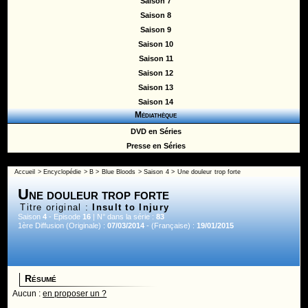
Saison 7
Saison 8
Saison 9
Saison 10
Saison 11
Saison 12
Saison 13
Saison 14
Médiathèque
DVD en Séries
Presse en Séries
Accueil
>
Encyclopédie
>
B
>
Blue Bloods
>
Saison 4
> Une douleur trop forte
Une douleur trop forte
Titre original :
Insult to Injury
Saison
4
- Episode
16
| N° dans la série :
83
1ère Diffusion (Originale) :
07/03/2014
- (Française) :
19/01/2015
Résumé
Aucun :
en proposer un ?