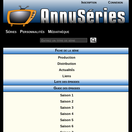
Inscription
Connexion
Séries
Personnalités
Médiathèque
Fiche de la série
Production
Distribution
Actualités
Liens
Liste des épisodes
Guide des épisodes
Saison 1
Saison 2
Saison 3
Saison 4
Saison 5
Saison 6