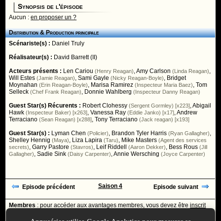
Synopsis de l'épisode
Aucun :
en proposer un ?
Distribution & Production principale
Scénariste(s) :
Daniel Truly
Réalisateur(s) :
David Barrett (II)
Acteurs présents :
Len Cariou
,
Amy Carlson
,
(Henry Reagan)
(Linda Reagan)
Will Estes
,
Sami Gayle
,
Bridget
(Jamie Reagan)
(Nicky Reagan-Boyle)
Moynahan
,
Marisa Ramirez
,
Tom
(Erin Reagan-Boyle)
(Inspecteur Maria Baez)
Selleck
,
Donnie Wahlberg
(Chef Frank Reagan)
(Inspecteur Danny Reagan)
Guest Star(s) Récurents :
Robert Clohessy
,
Abigail
(Sergent Gormley) [x223]
Hawk
,
Vanessa Ray
,
Andrew
(Inspecteur Baker) [x263]
(Eddie Janko) [x17]
Terraciano
,
Tony Terraciano
(Sean Reagan) [x288]
(Jack reagan) [x193]
Guest Star(s) :
Lyman Chen
,
Brandon Tyler Harris
,
(Policier)
(Ryan Gallagher)
Shelley Hennig
,
Liza Lapira
,
Mike Masters
(Maya)
(Taru)
(Agent des services
,
Garry Pastore
,
Leif Riddell
,
Bess Rous
secrets)
(Stavros)
(Aaron Dekker)
(Jill
,
Sadie Sink
,
Annie Wersching
Gallagher)
(Daisy Carpenter)
(Joyce Carpenter)
Saison 4
Episode précédent
Episode suivant
Membres
: pour accéder aux avantages membres, vous devez être
inscrit
ou
identifié
avec votre login