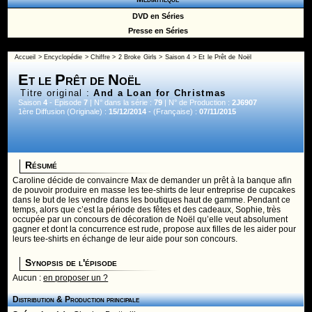
DVD en Séries
Presse en Séries
Accueil
>
Encyclopédie
>
Chiffre
>
2 Broke Girls
>
Saison 4
> Et le Prêt de Noël
Et le Prêt de Noël
Titre original :
And a Loan for Christmas
Saison
4
- Episode
7
| N° dans la série :
79
| N° de Production :
2J6907
1ère Diffusion (Originale) :
15/12/2014
- (Française) :
07/11/2015
Résumé
Caroline décide de convaincre Max de demander un prêt à la banque afin
de pouvoir produire en masse les tee-shirts de leur entreprise de cupcakes
dans le but de les vendre dans les boutiques haut de gamme. Pendant ce
temps, alors que c’est la période des fêtes et des cadeaux, Sophie, très
occupée par un concours de décoration de Noël qu’elle veut absolument
gagner et dont la concurrence est rude, propose aux filles de les aider pour
leurs tee-shirts en échange de leur aide pour son concours.
Synopsis de l'épisode
Aucun :
en proposer un ?
Distribution & Production principale