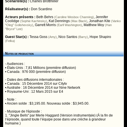
Scénariste(s) :
Charles Brottmiller
Réalisateur(s) :
Don Scardino
Acteurs présents :
Beth Behrs
,
Jennifer
(Caroline Wesbox Channing)
Coolidge
,
Kat Dennings
,
Jonathan Kite
(Sophie Kachinsky)
(Max Black)
(Vanko
,
Garrett Morris
,
Matthew Moy
"Oleg" Golishevsky)
(Earll Washington)
(Han
"Bryce" Lee)
Guest Star(s) :
Tessa Goss
,
Nico Santos
,
Hope Shapiro
(Amy)
(Barry)
(Felka)
Notes de production
- Audiences :
• États-Unis : 7,81 Millions (première diffusion)
• Canada : 976 000 (première diffusion)
- Dates des diffusions internationales :
• Canada : 15 Décembre 2014 sur Citytv
• Australie : 16 Décembre 2014 sur Nine Network
• Royaume-Uni : 12 Mars 2015 sur E4
- Note :
• Ancien solde : $3,195.00. Nouveau solde : $3,945.00.
- Musique de l'épisode :
1. "Jingle Bells" par Merle Haggard (Version instrumentale) (À la fin de
l’épisode, quand toute l’équipe pose dans une crèche à grandeur
humaine.)