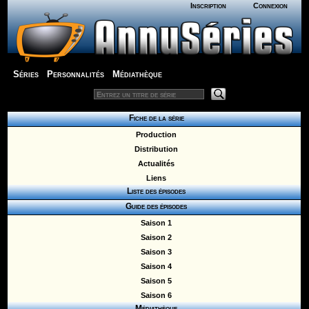
Inscription
Connexion
Séries
Personnalités
Médiathèque
Fiche de la série
Production
Distribution
Actualités
Liens
Liste des épisodes
Guide des épisodes
Saison 1
Saison 2
Saison 3
Saison 4
Saison 5
Saison 6
Médiathèque