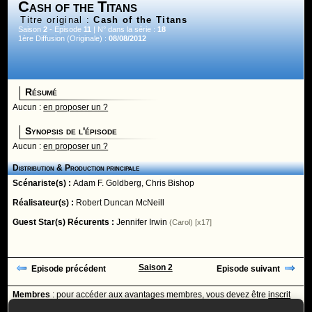
Cash of the Titans
Titre original :
Cash of the Titans
Saison
2
- Episode
11
| N° dans la série :
18
1ère Diffusion (Originale) :
08/08/2012
Résumé
Aucun :
en proposer un ?
Synopsis de l'épisode
Aucun :
en proposer un ?
Distribution & Production principale
Scénariste(s) :
Adam F. Goldberg
,
Chris Bishop
Réalisateur(s) :
Robert Duncan McNeill
Guest Star(s) Récurents :
Jennifer Irwin
(Carol) [x17]
Saison 2
Episode précédent
Episode suivant
Membres
: pour accéder aux avantages membres, vous devez être
inscrit
ou
identifié
avec votre login