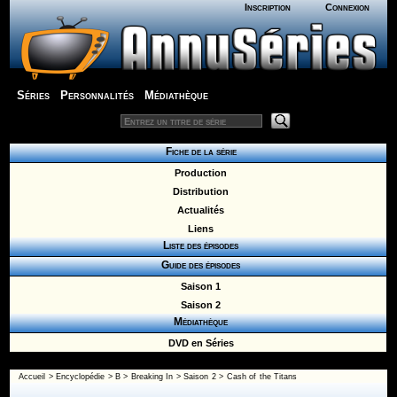
Inscription
Connexion
Séries
Personnalités
Médiathèque
Fiche de la série
Production
Distribution
Actualités
Liens
Liste des épisodes
Guide des épisodes
Saison 1
Saison 2
Médiathèque
DVD en Séries
Accueil
>
Encyclopédie
>
B
>
Breaking In
>
Saison 2
> Cash of the Titans