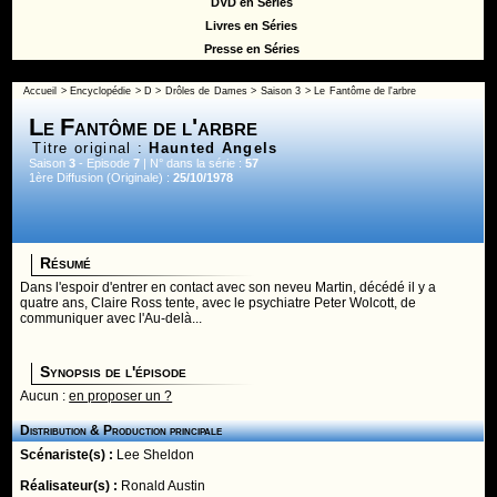
DVD en Séries
Livres en Séries
Presse en Séries
Accueil
>
Encyclopédie
>
D
>
Drôles de Dames
>
Saison 3
> Le Fantôme de l'arbre
Le Fantôme de l'arbre
Titre original :
Haunted Angels
Saison
3
- Episode
7
| N° dans la série :
57
1ère Diffusion (Originale) :
25/10/1978
Résumé
Dans l'espoir d'entrer en contact avec son neveu Martin, décédé il y a
quatre ans, Claire Ross tente, avec le psychiatre Peter Wolcott, de
communiquer avec l'Au-delà...
Synopsis de l'épisode
Aucun :
en proposer un ?
Distribution & Production principale
Scénariste(s) :
Lee Sheldon
Réalisateur(s) :
Ronald Austin