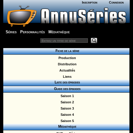
Inscription
Connexion
Séries
Personnalités
Médiathèque
Fiche de la série
Production
Distribution
Actualités
Liens
Liste des épisodes
Guide des épisodes
Saison 1
Saison 2
Saison 3
Saison 4
Saison 5
Médiathèque