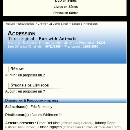
DVD en Séries
Livres en Séries
Presse en Séries
Accueil
>
Encyclopédie
>
Chiffre
>
21 Jump Street
>
Saison 3
> Agression
Agression
Titre original :
Fun with Animals
Saison
3
- Episode
1
| N° dans la série :
36
| N° de Production :
16301
1ère Diffusion (Originale) :
06/11/1988
- (Française) :
02/05/1990
Résumé
Aucun :
en proposer un ?
Synopsis de l'épisode
Aucun :
en proposer un ?
Distribution & Production principale
Scénariste(s) :
Eric Blakeney
Réalisateur(s) :
James Whitmore Jr.
Acteurs présents :
Peter DeLuise
,
Johnny Depp
(Officier Doug Penhall)
,
Dustin Nguyen
,
(Officier Tom Hanson)
(Officier Hari Truman Ioki "Vin Van Tran")