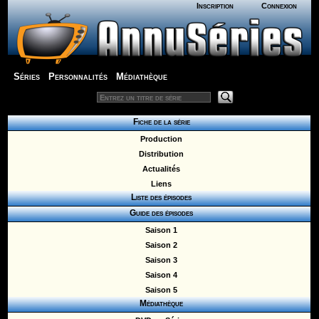
Inscription
Connexion
Séries
Personnalités
Médiathèque
Fiche de la série
Production
Distribution
Actualités
Liens
Liste des épisodes
Guide des épisodes
Saison 1
Saison 2
Saison 3
Saison 4
Saison 5
Médiathèque