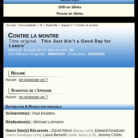
DVD en Séries
Presse en Séries
Accueil
>
Encyclopédie
>
N
>
Nashville
>
Saison 3
> Contre la montre
Contre la montre
Titre original :
This Just Ain’t a Good Day for
Leavin'
Saison
3
- Episode
17
| N° dans la série :
60
1ère Diffusion (Originale) :
08/04/2015
- (Française) :
03/04/2016
Résumé
Aucun :
en proposer un ?
Synopsis de l'épisode
Aucun :
en proposer un ?
Distribution & Production principale
Scénariste(s) :
Paul Keables
Réalisateur(s) :
Michael Lohmann
Guest Star(s) Récurents :
David Alford
,
Edward Amatrudo
(Bucky) [x83]
,
Laura Benanti
,
Jeremy Childs
(Glenn Goodman) [x69]
(Sadie Stone) [x15]