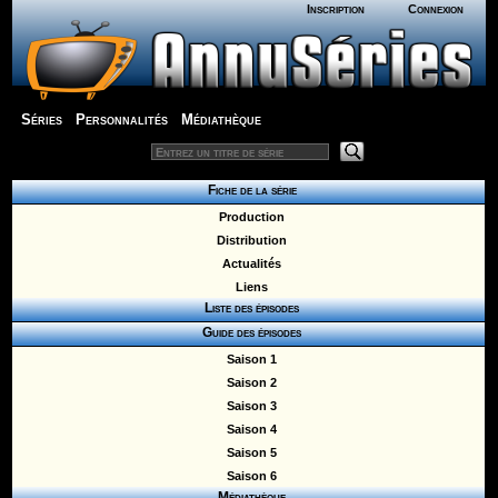
Inscription
Connexion
Séries
Personnalités
Médiathèque
Fiche de la série
Production
Distribution
Actualités
Liens
Liste des épisodes
Guide des épisodes
Saison 1
Saison 2
Saison 3
Saison 4
Saison 5
Saison 6
Médiathèque