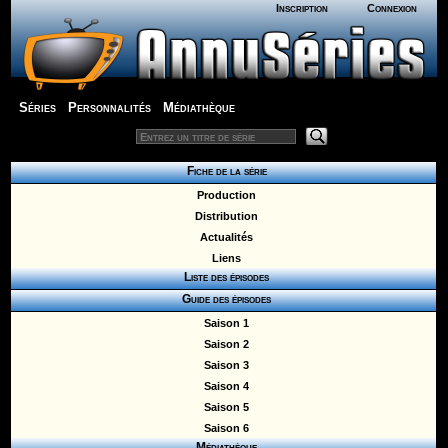
Inscription
Connexion
Séries
Personnalités
Médiathèque
Fiche de la série
Production
Distribution
Actualités
Liens
Liste des épisodes
Guide des épisodes
Saison 1
Saison 2
Saison 3
Saison 4
Saison 5
Saison 6
Médiathèque