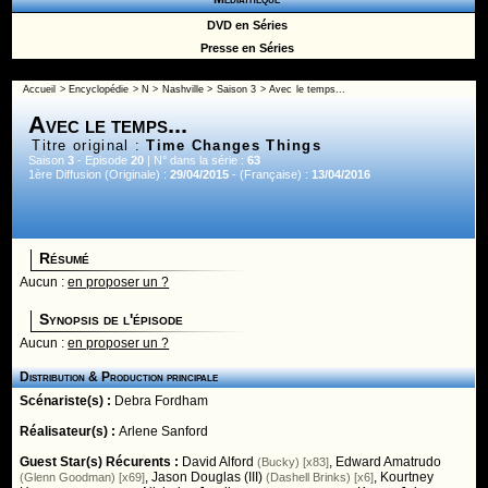
DVD en Séries
Presse en Séries
Accueil
>
Encyclopédie
>
N
>
Nashville
>
Saison 3
> Avec le temps...
Avec le temps...
Titre original :
Time Changes Things
Saison
3
- Episode
20
| N° dans la série :
63
1ère Diffusion (Originale) :
29/04/2015
- (Française) :
13/04/2016
Résumé
Aucun :
en proposer un ?
Synopsis de l'épisode
Aucun :
en proposer un ?
Distribution & Production principale
Scénariste(s) :
Debra Fordham
Réalisateur(s) :
Arlene Sanford
Guest Star(s) Récurents :
David Alford
,
Edward Amatrudo
(Bucky) [x83]
,
Jason Douglas (III)
,
Kourtney
(Glenn Goodman) [x69]
(Dashell Brinks) [x6]