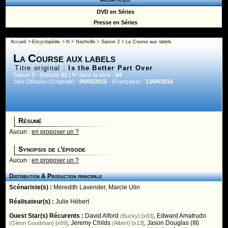
DVD en Séries
Presse en Séries
Accueil
>
Encyclopédie
>
N
>
Nashville
>
Saison 3
> La Course aux labels
La Course aux labels
Titre original :
Is the Better Part Over
Saison
3
- Episode
21
| N° dans la série :
64
1ère Diffusion (Originale) :
06/05/2015
- (Française) :
13/04/2016
Résumé
Aucun :
en proposer un ?
Synopsis de l'épisode
Aucun :
en proposer un ?
Distribution & Production principale
Scénariste(s) :
Meredith Lavender
,
Marcie Ulin
Réalisateur(s) :
Julie Hébert
Guest Star(s) Récurents :
David Alford
,
Edward Amatrudo
(Bucky) [x83]
,
Jeremy Childs
,
Jason Douglas (III)
(Glenn Goodman) [x69]
(Albert) [x13]