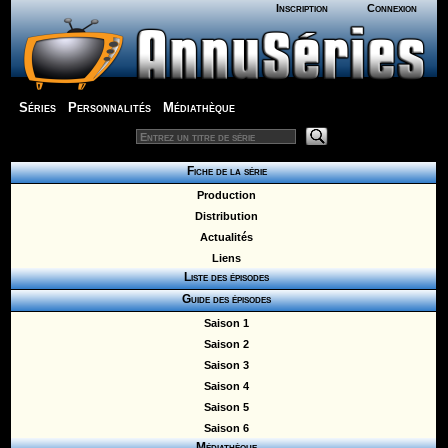
Inscription
Connexion
Séries
Personnalités
Médiathèque
Fiche de la série
Production
Distribution
Actualités
Liens
Liste des épisodes
Guide des épisodes
Saison 1
Saison 2
Saison 3
Saison 4
Saison 5
Saison 6
Médiathèque