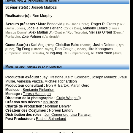
Distribution & Production principale
Scénariste(s) :
Joseph Mallozzi
Réalisateur(s) :
Ron Murphy
Acteurs présents :
Marc Bendavid
,
Roger R. Cross
(Un / Jace Corso)
(Six /
,
Jodelle Micah Ferland
,
Anthony Lemke
Griffin Jones)
(Cinq / Das)
(Trois /
,
Alex Mallari Jr.
,
Melissa O'Neil
Marcus Boone)
(Quatre / Ryo Tetsuda)
(Deux /
,
Zoie Palmer
Portia Lin)
(L'androïde)
Guest Star(s) :
Karl Ang
,
Christian Bako
,
Justin Deleon
(Hiro)
(Bandit)
(Ryo,
,
Tig Fong
,
Don Gough
,
Hiro Kanagawa
jeune)
(Officier Royal)
(Bandit)
,
Mung-ling Tsui
,
Russell Yuen
(Empereur Ishida Tetsuda)
(Impératrice)
(Akita)
Membres additionnels de la production
Producteur exécutif :
Jay Firestone
,
Keith Goldberg
,
Joseph Mallozzi
,
Paul
Mullie
,
Vanessa Piazza
,
Michael Richardson
Producteur consultant :
Ivon R. Bartok
,
Martin Gero
Musique :
Benjamin Pinkerton
Montage :
Teresa Hannigan
Directeur de la photographie :
Craig Wright (I)
Création des décors :
Ian Brock
Chargé de Production :
Norman Denver
Créateur des Costumes :
Noreen Landry
Distribution des rôles :
Jon Comerford
,
Lisa Parasyn
Post Producteur :
Rachel Sutherland