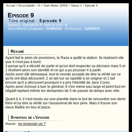
Accueil
>
Encyclopédie
>
D
>
Dark Matter (2015)
>
Saison 1
> Episode 9
Episode 9
Titre original :
Episode 9
Saison
1
- Episode
9
| N° dans la série :
9
1ère Diffusion (Originale) :
07/08/2015
- (Française) :
11/08/2015
Résumé
Ayant fait le plein de provisions, le Raza a quitté la station. Ils réalisent vite
que 4 n'est pas à bord.
3 pense qu'il a décidé de partir et qu'on doit respecter sa décision mais 5 et
1 révèlent alors son identité et ce qui a pu pousser 4 à partir.
Après avoir été démasqué, tout le monde accepte de dire la vérité sur ce
qu'ils ont déjà découvert. 2 se tait sur sa rapidité à se soigner et 1 tait
encore qu'il a découvert pourquoi il a pris l'identité de Jace Corso.
Après avoir échoué à tuer le général, 6 n'en mène pas large et peint tout en
négatif rejetant même les demandes de 5 de passer du temps avec elle.
Quant à 4, il s'est rendu sur une planète dans le but de rencontrer son demi-
frère et lui dire la vérité sur l'assassinat de leur père. Mais il trouve son
vieux Maître en lieu et place.
Synopsis de l'épisode
Aucun :
en proposer un ?