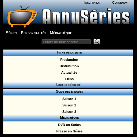
Inscription
Connexion
Séries
Personnalités
Médiathèque
Fiche de la série
Production
Distribution
Actualités
Liens
Liste des épisodes
Guide des épisodes
Saison 1
Saison 2
Saison 3
Médiathèque
DVD en Séries
Presse en Séries