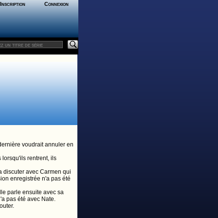
Inscription
Connexion
dernière voudrait annuler en
rsqu'ils rentrent, ils
 a discuter avec Carmen qui
sion enregistrée n'a pas été
Elle parle ensuite avec sa
l'a pas été avec Nate.
outer.