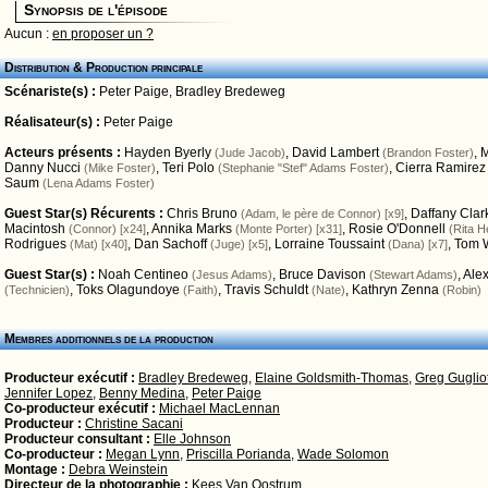
Synopsis de l'épisode
Aucun :
en proposer un ?
Distribution & Production principale
Scénariste(s) :
Peter Paige
,
Bradley Bredeweg
Réalisateur(s) :
Peter Paige
Acteurs présents :
Hayden Byerly
,
David Lambert
,
M
(Jude Jacob)
(Brandon Foster)
Danny Nucci
,
Teri Polo
,
Cierra Ramirez
(Mike Foster)
(Stephanie "Stef" Adams Foster)
Saum
(Lena Adams Foster)
Guest Star(s) Récurents :
Chris Bruno
,
Daffany Clar
(Adam, le père de Connor) [x9]
Macintosh
,
Annika Marks
,
Rosie O'Donnell
(Connor) [x24]
(Monte Porter) [x31]
(Rita H
Rodrigues
,
Dan Sachoff
,
Lorraine Toussaint
,
Tom W
(Mat) [x40]
(Juge) [x5]
(Dana) [x7]
Guest Star(s) :
Noah Centineo
,
Bruce Davison
,
Ale
(Jesus Adams)
(Stewart Adams)
,
Toks Olagundoye
,
Travis Schuldt
,
Kathryn Zenna
(Technicien)
(Faith)
(Nate)
(Robin)
Membres additionnels de la production
Producteur exécutif :
Bradley Bredeweg
,
Elaine Goldsmith-Thomas
,
Greg Guglio
Jennifer Lopez
,
Benny Medina
,
Peter Paige
Co-producteur exécutif :
Michael MacLennan
Producteur :
Christine Sacani
Producteur consultant :
Elle Johnson
Co-producteur :
Megan Lynn
,
Priscilla Porianda
,
Wade Solomon
Montage :
Debra Weinstein
Directeur de la photographie :
Kees Van Oostrum