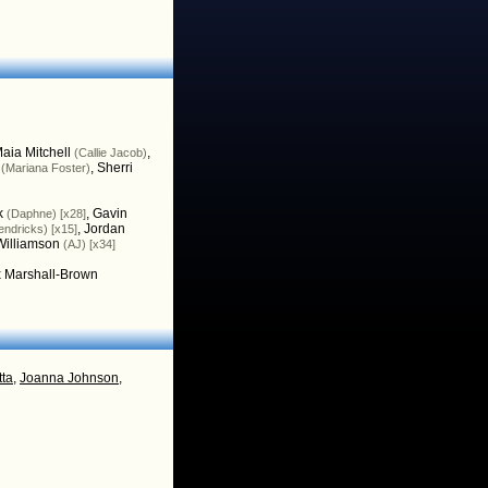
aia Mitchell
,
(Callie Jacob)
,
Sherri
(Mariana Foster)
k
,
Gavin
(Daphne) [x28]
,
Jordan
endricks) [x15]
illiamson
(AJ) [x34]
x Marshall-Brown
tta
,
Joanna Johnson
,