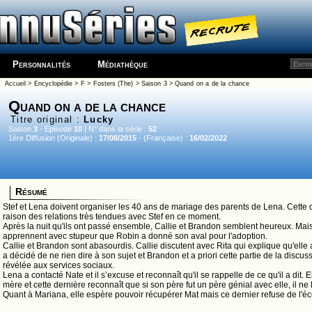
Personnalités
Médiathèque
Accueil
>
Encyclopédie
>
F
>
Fosters (The)
>
Saison 3
> Quand on a de la chance
Quand on a de la chance
Titre original :
Lucky
Saison
3
- Episode
10
| N° dans la série :
52
1ère Diffusion (Originale) :
17/08/2015
- (Française) :
16/02/2022
Résumé
Stef et Lena doivent organiser les 40 ans de mariage des parents de Lena. Cette 
raison des relations très tendues avec Stef en ce moment.
Après la nuit qu'ils ont passé ensemble, Callie et Brandon semblent heureux. Mais lo
apprennent avec stupeur que Robin a donné son aval pour l'adoption.
Callie et Brandon sont abasourdis. Callie discutent avec Rita qui explique qu'elle
a décidé de ne rien dire à son sujet et Brandon et a priori cette partie de la discus
révélée aux services sociaux.
Lena a contacté Nate et il s’excuse et reconnaît qu'il se rappelle de ce qu'il a dit. 
mère et cette dernière reconnaît que si son père fut un père génial avec elle, il ne 
Quant à Mariana, elle espère pouvoir récupérer Mat mais ce dernier refuse de l'éc