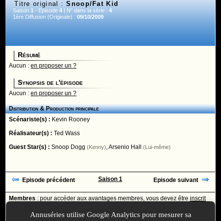
Titre original :
Snoop/Fat Kid
Saison
1
- Episode
4
| N° dans la série :
4
1ère Diffusion (Originale) :
09/10/2009
Résumé
Aucun :
en proposer un ?
Synopsis de l'épisode
Aucun :
en proposer un ?
Distribution & Production principale
Scénariste(s) :
Kevin Rooney
Réalisateur(s) :
Ted Wass
Guest Star(s) :
Snoop Dogg
,
Arsenio Hall
(Kenny)
(Lui-même)
Saison 1
Episode précédent
Episode suivant
Membres
: pour accéder aux avantages membres, vous devez être
inscrit
ou
identifié
avec votre login
Annuséries utilise Google Analytics pour mesurer sa
Ajoutée le :
30/11/-0001 à 00:00 -
Mise à jour le :
19/02/2026 à 11:13