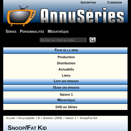
Inscription
Connexion
Séries
Personnalités
Médiathèque
Fiche de la série
Production
Distribution
Actualités
Liens
Liste des épisodes
Guide des épisodes
Saison 1
Médiathèque
DVD en Séries
Accueil
>
Encyclopédie
>
B
>
Brothers (2009)
>
Saison 1
> Snoop/Fat Kid
Snoop/Fat Kid