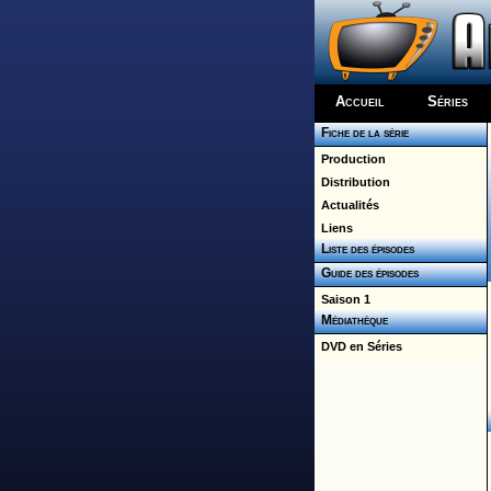
Accueil
Séries
Fiche de la série
Production
Distribution
Actualités
Liens
Liste des épisodes
Guide des épisodes
Saison 1
Médiathèque
DVD en Séries