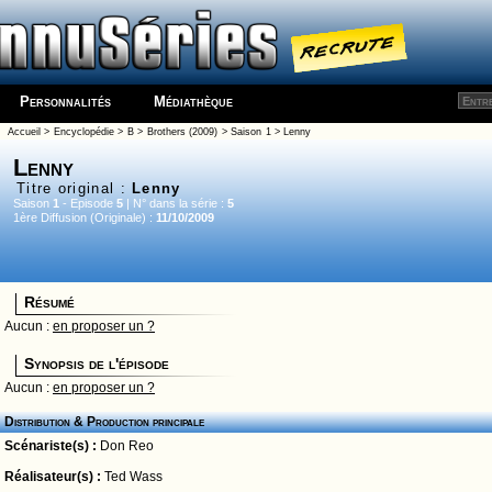
Personnalités
Médiathèque
Accueil
>
Encyclopédie
>
B
>
Brothers (2009)
>
Saison 1
> Lenny
Lenny
Titre original :
Lenny
Saison
1
- Episode
5
| N° dans la série :
5
1ère Diffusion (Originale) :
11/10/2009
Résumé
Aucun :
en proposer un ?
Synopsis de l'épisode
Aucun :
en proposer un ?
Distribution & Production principale
Scénariste(s) :
Don Reo
Réalisateur(s) :
Ted Wass