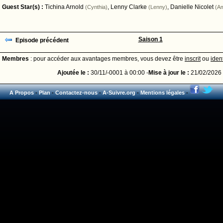
Guest Star(s) :
Tichina Arnold
,
Lenny Clarke
,
Danielle Nicolet
(Cynthia)
(Lenny)
(A
Saison 1
Episode précédent
Membres
: pour accéder aux avantages membres, vous devez être
inscrit
ou
ident
Ajoutée le :
30/11/-0001 à 00:00 -
Mise à jour le :
21/02/2026 
A Propos
-
Plan
-
Contactez-nous
-
A-Suivre.org
-
Mentions légales
-