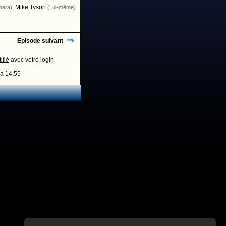
,
Mike Tyson
mara)
(Lui-même)
Episode suivant
ifié
avec votre login
à 14:55