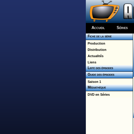
Accueil
Séries
Fiche de la série
Production
Distribution
Actualités
Liens
Liste des épisodes
Guide des épisodes
Saison 1
Médiathèque
DVD en Séries