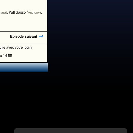
,
Will Sasso
,
mara)
(Anthony)
Episode suivant
ifié
avec votre login
à 14:55