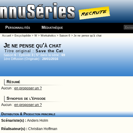
Personnalités
Médiathèque
Accueil
>
Encyclopédie
>
W
>
Workaholics
>
Saison 6
> Je ne pense qu'à chat
Je ne pense qu'à chat
Titre original :
Save the Cat
Saison
6
- Episode
3
| N° dans la série :
69
1ère Diffusion (Originale) :
28/01/2016
Résumé
Aucun :
en proposer un ?
Synopsis de l'épisode
Aucun :
en proposer un ?
Distribution & Production principale
Scénariste(s) :
Anders Holm
Réalisateur(s) :
Christian Hoffman