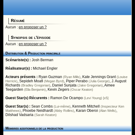
Résumé
Aucun :
en proposer un ?
Synopsis de l'épisode
Aucun :
en proposer un ?
Distribution & Production principale
Scénariste(s) :
Josh Berman
Réalisateur(s) :
Michael Engler
Acteurs présents :
Ryan Guzman
,
Kate Jennings Grant
(Ryan Mills)
(Louise
,
Sepideh Moafi
,
Piper Perabo
,
J. August
Herrick)
(Megan Byrd)
(Julia George)
Richards
,
Daniel Sunjata
,
Aimee
(Bradley Gregorian)
(Jake Gregorian)
Teegarden
,
Kevin Zegers
(Ella Benjamin)
(Oscar Keaton)
Guest Star(s) Récurents :
Ramon De Ocampo
(Levi Young) [x5]
Guest Star(s) :
Sean Combs
,
Kenneth Mitchell
(Lui-même)
(Inspecteur Ken
,
Phoebe Neidhardt
,
Karan Oberoi
,
Matthews)
(Abby Rollins)
(Alan Wells)
Dilshad Vadsaria
(Sarah Keaton)
Membres additionnels de la production