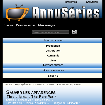
Inscription
Connexion
Séries
Personnalités
Médiathèque
Fiche de la série
Production
Distribution
Actualités
Liens
Liste des épisodes
Guide des épisodes
Saison 1
Accueil
>
Encyclopédie
>
N
>
Notorious
>
Saison 1
> Sauver les apparences
Sauver les apparences
Titre original :
The Perp Walk
Saison
1
- Episode
2
| N° dans la série :
2
1ère Diffusion (Originale) :
29/09/2016
- (Française) :
13/04/2017