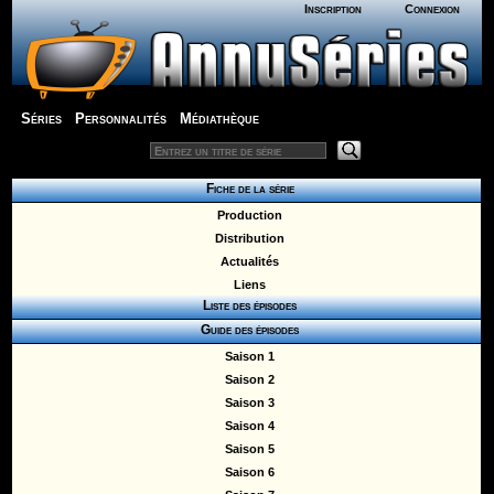
Inscription
Connexion
Séries
Personnalités
Médiathèque
Fiche de la série
Production
Distribution
Actualités
Liens
Liste des épisodes
Guide des épisodes
Saison 1
Saison 2
Saison 3
Saison 4
Saison 5
Saison 6