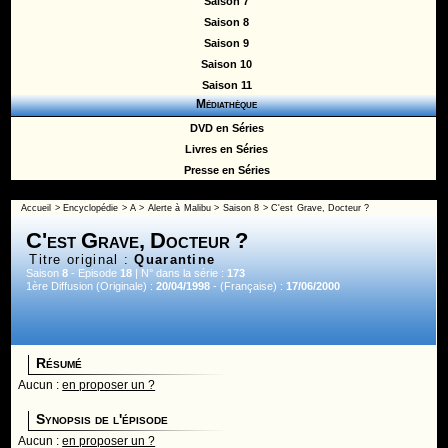
Saison 7
Saison 8
Saison 9
Saison 10
Saison 11
Médiathèque
DVD en Séries
Livres en Séries
Presse en Séries
Accueil
>
Encyclopédie
>
A
>
Alerte à Malibu
>
Saison 8
> C'est Grave, Docteur ?
C'est Grave, Docteur ?
Titre original :
Quarantine
Saison
8
- Episode
18
| N° dans la série :
173
1ère Diffusion (Originale) :
20/04/1998
- (Française) :
17/06/2000
Résumé
Aucun :
en proposer un ?
Synopsis de l'épisode
Aucun :
en proposer un ?