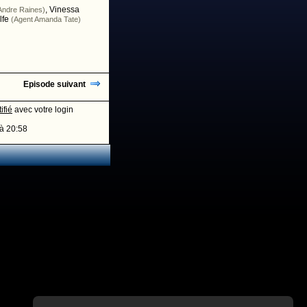
,
Vinessa
Andre Raines)
lfe
(Agent Amanda Tate)
Episode suivant
ifié
avec votre login
à 20:58