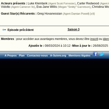
Acteurs présents :
Luke Kleintank
,
Carter Redwood
(Agent Scott Forrester)
(Agent 
Vidotto
,
Eva-Jane Willis
,
Christina Wo
(Agent Cameron Vo)
(Megan "Smitty" Garretson)
Guest Star(s) Récurents :
Greg Hovanessian
(Agent Damian Powell) [x9]
Saison 3
Episode précédent
Membres
: pour accéder aux avantages membres, vous devez être
inscrit
ou
ident
Ajoutée le :
08/03/2024 à 10:12 -
Mise à jour le :
26/08/2025 
A Propos
-
Plan
-
Contactez-nous
-
A-Suivre.org
-
Mentions légales
-