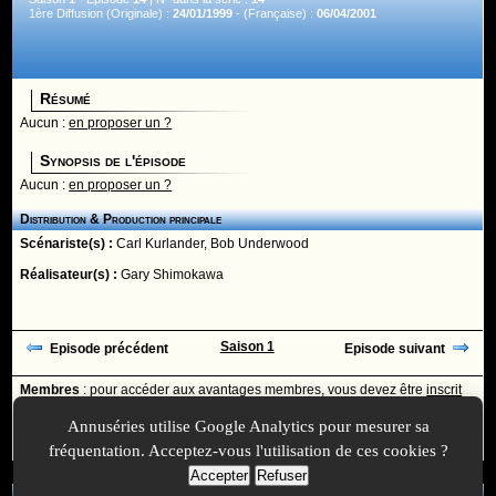
1ère Diffusion (Originale) :
24/01/1999
- (Française) :
06/04/2001
Résumé
Aucun :
en proposer un ?
Synopsis de l'épisode
Aucun :
en proposer un ?
Distribution & Production principale
Scénariste(s) :
Carl Kurlander
,
Bob Underwood
Réalisateur(s) :
Gary Shimokawa
Saison 1
Episode précédent
Episode suivant
Membres
: pour accéder aux avantages membres, vous devez être
inscrit
ou
identifié
avec votre login
Annuséries utilise Google Analytics pour mesurer sa
Ajoutée le :
30/11/-0001 à 00:00 -
Mise à jour le :
22/12/2022 à 13:37
fréquentation. Acceptez-vous l'utilisation de ces cookies ?
Accepter
Refuser