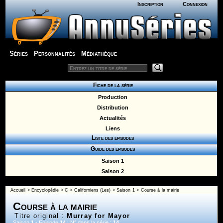
Inscription
Connexion
Séries
Personnalités
Médiathèque
Fiche de la série
Production
Distribution
Actualités
Liens
Liste des épisodes
Guide des épisodes
Saison 1
Saison 2
Accueil
>
Encyclopédie
>
C
>
Californiens (Les)
>
Saison 1
> Course à la mairie
Course à la mairie
Titre original :
Murray for Mayor
Saison
1
- Episode
14
| N° dans la série :
14