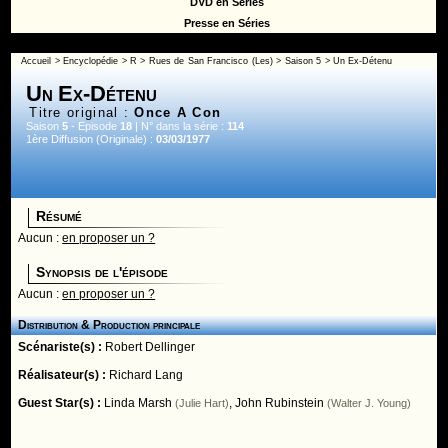
DVD en Séries
Presse en Séries
Accueil
>
Encyclopédie
>
R
>
Rues de San Francisco (Les)
>
Saison 5
> Un Ex-Détenu
Un Ex-Détenu
Titre original :
Once A Con
Saison
5
- Episode
18
| N° dans la série :
114
1ère Diffusion (Originale) :
03/03/1977
Résumé
Aucun :
en proposer un ?
Synopsis de l'épisode
Aucun :
en proposer un ?
Distribution & Production principale
Scénariste(s) :
Robert Dellinger
Réalisateur(s) :
Richard Lang
Guest Star(s) :
Linda Marsh
,
John Rubinstein
(Julie Hart)
(Walter J. Young)