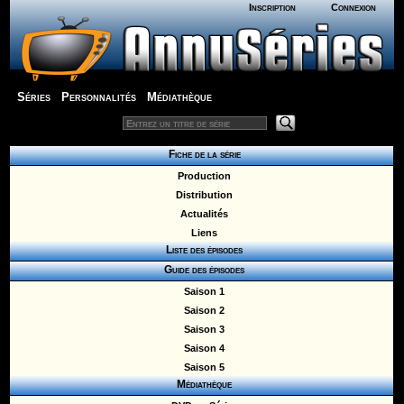
Inscription
Connexion
Séries
Personnalités
Médiathèque
Fiche de la série
Production
Distribution
Actualités
Liens
Liste des épisodes
Guide des épisodes
Saison 1
Saison 2
Saison 3
Saison 4
Saison 5
Médiathèque