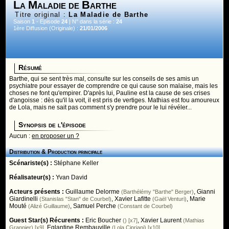
La Maladie de Barthe
Titre original :
La Maladie de Barthe
Saison
1
- Episode
24
| N° dans la série :
24
1ère Diffusion (Originale) :
21/01/2006
Résumé
Barthe, qui se sent très mal, consulte sur les conseils de ses amis un
psychiatre pour essayer de comprendre ce qui cause son malaise, mais les
choses ne font qu'empirer. D'après lui, Pauline est la cause de ses crises
d'angoisse : dès qu'il la voit, il est pris de vertiges. Mathias est fou amoureux
de Lola, mais ne sait pas comment s'y prendre pour le lui révéler...
Synopsis de l'épisode
Aucun :
en proposer un ?
Distribution & Production principale
Scénariste(s) :
Stéphane Keller
Réalisateur(s) :
Yvan David
Acteurs présents :
Guillaume Delorme
,
Gianni
(Barthélémy "Barthe" Berger)
Giardinelli
,
Xavier Lafitte
,
Marie
(Stanislas "Stan" de Courbel)
(Gaël Venturi)
Mouté
,
Samuel Perche
(Alizé Guillaume)
(Constant de Courbel)
Guest Star(s) Récurents :
Eric Boucher
,
Xavier Laurent
() [x7]
(Mathias
,
Eglantine Rembauville
Grannier) [x9]
(Lola Cipriani) [x10]