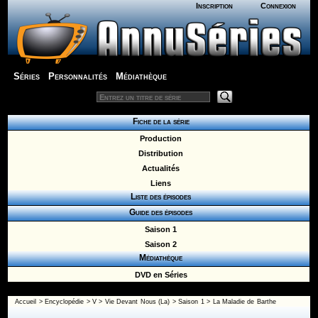
Inscription
Connexion
Séries
Personnalités
Médiathèque
Fiche de la série
Production
Distribution
Actualités
Liens
Liste des épisodes
Guide des épisodes
Saison 1
Saison 2
Médiathèque
DVD en Séries
Accueil
>
Encyclopédie
>
V
>
Vie Devant Nous (La)
>
Saison 1
> La Maladie de Barthe